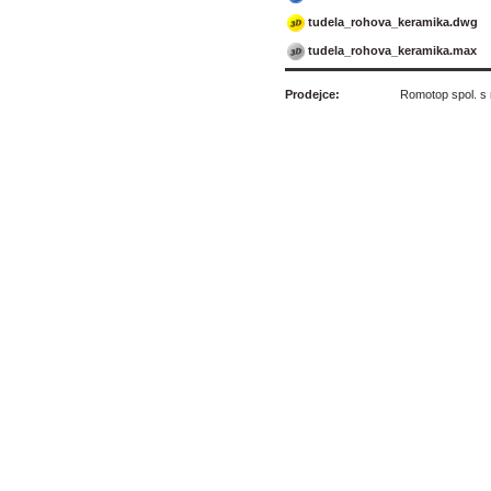
tudela_rohova_keramika.dwg
tudela_rohova_keramika.max
Prodejce:
Romotop spol. s r