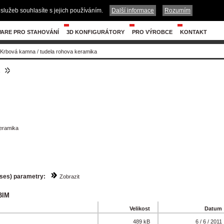
služeb souhlasíte s jejich používáním.
Další informace
Rozumím
ARE PRO STAHOVÁNÍ
3D KONFIGURÁTORY
PRO VÝROBCE
KONTAKT
Krbová kamna
/
tudela rohova keramika
1
eramika
sses) parametry:
Zobrazit
BIM
Velikost
Datum
489 kB
6 / 6 / 2011