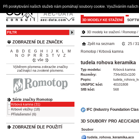
Při poskytování našich služeb nám pomáhají soubory cookie. Využíváním našich 
3D MODELY KE STAŽENÍ
SOFTW
3D modely ke stažení
/
Romotop
/
FILTR
ZOBRAZENÍ DLE ZNAČEK
Zpět na seznam
25 / 3
A
B
D
E
G
H
I
J
K
L
M
Romotop
/
Krbová kamna
N
O
P
R
Ř
S
T
V
Z
vše
tudela rohova keramika
Výběrem písmena zobrazíte značky
Typ modelu:
Krbová kamna
začínající na zvolené písmeno.
Rozměry:
734x602x1100
Popis:
tudela_rohova_k
UNSPSC kód:
40101808
SfB kód:
568
Série značky Romotop
Krbová kamna (31)
IFC (Industry Foundation Cla
Krbové vložky (18)
Příslušenství (6)
3D SOUBORY PRO AEC/CAD/
ZOBRAZENÍ DLE POUŽITÍ
Soubor
tudela_rohova_keramika.aco