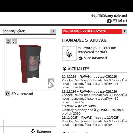
ČESKY
ENGLISH
DEUTSCH
POLSKA
Nepřihlášený uživatel
Přihlášení
PODROBNÉ VYHLEDÁVÁNÍ
HROMADNÉ STAHOVÁNÍ
Software pro hromadné
stahování modelů
Více informací
AKTUALITY
10.3.2026 – RAVAK - update 03/2026
Značka Ravak rozšířila nabídku 3D modelů o
nové koupelnové baterie a doplňky - 11
nových modelů
13.2.2026 – RAVAK - update 02/2026
3D zobrazeni
Značka Ravak rozšířila nabídku 3D modelů o
nové koupelnové baterie a doplňky - 39
nových modelů
4.2.2026 – RAKO 2026
Obklady a dlažby značky RAKO – kolekce
pro rok 2026
22.12.2025 – RAVAK - update 12/2025
Značka Ravak rozšířila nabídku 3D modelů o
nové koupelnové baterie a doplňky.
Stáhnout