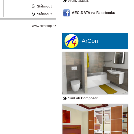
Archiv aktualit
Stáhnout
AEC-DATA na Facebooku
Stáhnout
www.romotop.cz
ArCon
SimLab Composer