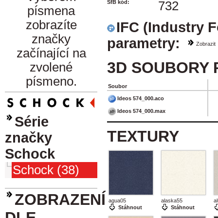
SfB kód:
732
písmena
zobrazíte
IFC (Industry 
značky
parametry:
Zobrazit
začínající na
3D SOUBORY 
zvolené
písmeno.
Soubor
Ideos 574_000.aco
Ideos 574_000.max
Série
TEXTURY
značky
Schock
Schock (38)
ZOBRAZENÍ
agua05
alaska55
a
Stáhnout
Stáhnout
DLE