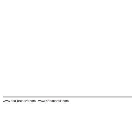
www.aec-creative.com
|
www.softconsult.com