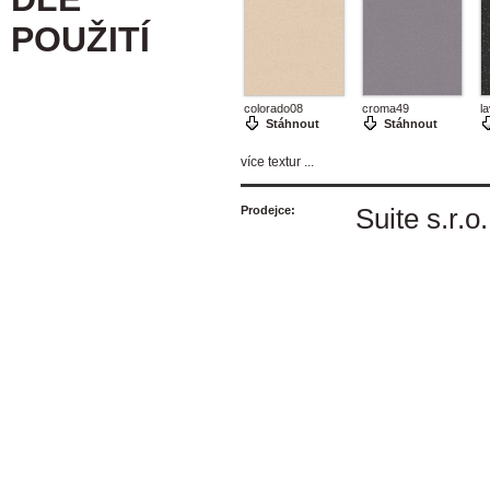
POUŽITÍ
colorado08
croma49
l
Stáhnout
Stáhnout
více textur ...
Prodejce:
Suite s.r.o.