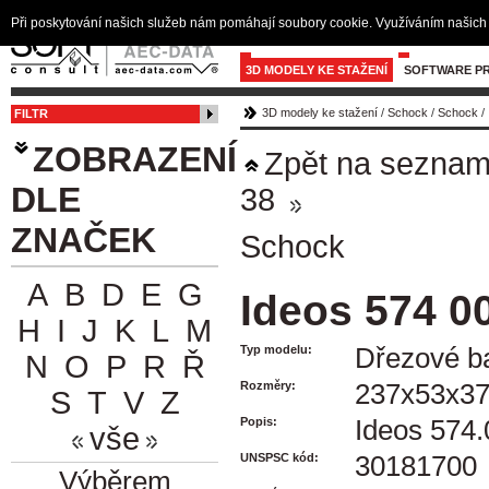
Při poskytování našich služeb nám pomáhají soubory cookie. Využíváním našich 
3D MODELY KE STAŽENÍ
SOFTWARE PR
3D modely ke stažení
/
Schock
/
Schock
/
FILTR
ZOBRAZENÍ
Zpět na sezna
DLE
38
ZNAČEK
Schock
A
B
D
E
G
Ideos 574 0
H
I
J
K
L
M
Typ modelu:
Dřezové ba
N
O
P
R
Ř
Rozměry:
237x53x3
S
T
V
Z
Popis:
Ideos 574
vše
UNSPSC kód:
30181700
Výběrem