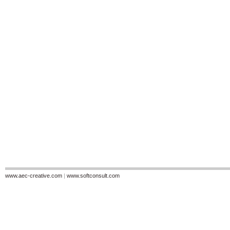
www.aec-creative.com
|
www.softconsult.com