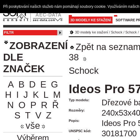
Při poskytování našich služeb nám pomáhají soubory cookie. Využíváním našich 
3D MODELY KE STAŽENÍ
SOFTWARE PR
3D modely ke stažení
/
Schock
/
Schock
/
FILTR
ZOBRAZENÍ
Zpět na sezna
DLE
38
ZNAČEK
Schock
A
B
D
E
G
Ideos Pro 5
H
I
J
K
L
M
Typ modelu:
Dřezové ba
N
O
P
R
Ř
Rozměry:
240x53x4
S
T
V
Z
Popis:
Ideos Pro 
vše
UNSPSC kód:
30181700
Výběrem