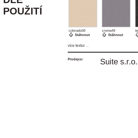
POUŽITÍ
colorado08
croma49
l
Stáhnout
Stáhnout
více textur ...
Prodejce:
Suite s.r.o.