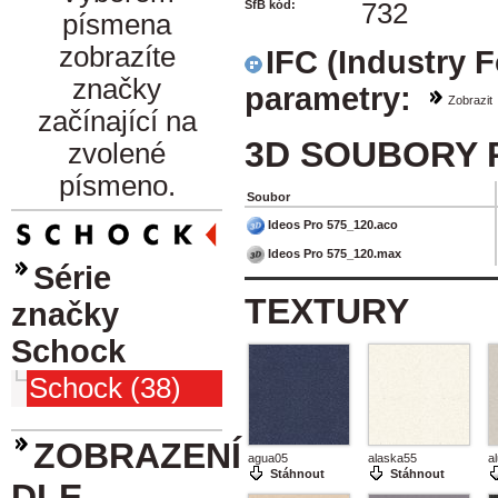
SfB kód:
732
písmena
zobrazíte
IFC (Industry 
značky
parametry:
Zobrazit
začínající na
3D SOUBORY 
zvolené
písmeno.
Soubor
Ideos Pro 575_120.aco
Ideos Pro 575_120.max
Série
TEXTURY
značky
Schock
Schock (38)
ZOBRAZENÍ
agua05
alaska55
a
Stáhnout
Stáhnout
DLE