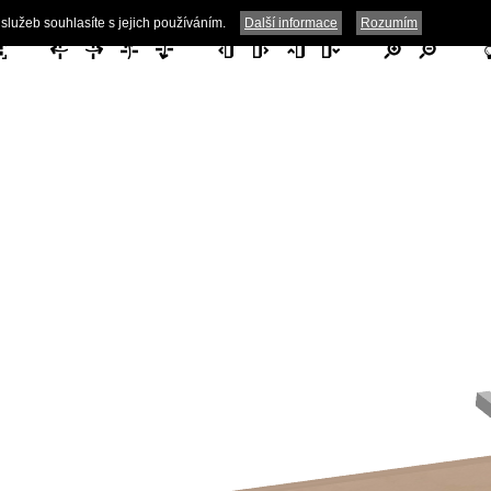
Powered by aec-data.com
služeb souhlasíte s jejich používáním.
Další informace
Rozumím