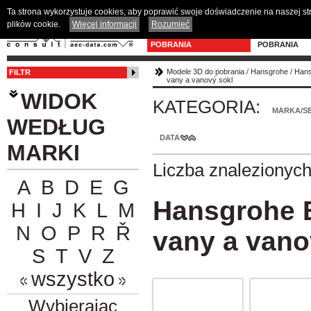
Ta strona wykorzystuje cookies, aby poprawić swoje doświadczenie na naszej s
plików cookie.
Więcej informacji
Rozumieć
MODELE 3D DO
PROGRAM D
POBRANIA
POBRANIA
Modele 3D do pobrania
/
Hansgrohe
/
Hans
FILTR
vany a vanový sokl
WIDOK
KATEGORIA:
MARKA/SE
WEDŁUG
DATA
MARKI
Liczba znalezionyc
A
B
D
E
G
Hansgrohe B
H
I
J
K
L
M
N
O
P
R
Ř
vany a vano
S
T
V
Z
wszystko
Wybierając