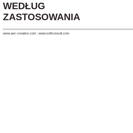
WEDŁUG
ZASTOSOWANIA
www.aec-creative.com
|
www.softconsult.com