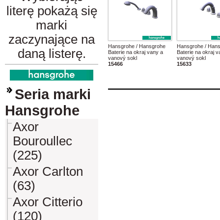
literę pokażą się
marki
zaczynające na
Hansgrohe / Hansgrohe
Hansgrohe / Han
daną listerę.
Baterie na okraj vany a
Baterie na okraj v
vanový sokl
vanový sokl
15466
15633
Seria marki
Hansgrohe
Axor
Bouroullec
(225)
Axor Carlton
(63)
Axor Citterio
(120)