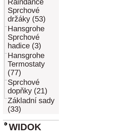
Raindance
Sprchové
držáky (53)
Hansgrohe
Sprchové
hadice (3)
Hansgrohe
Termostaty
(77)
Sprchové
dopňky (21)
Základní sady
(33)
WIDOK