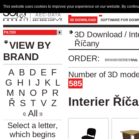
This website uses cookies to improve your experience on our website. By continu
3D DOWNLOAD
SOFTWARE FOR DOW
3D Download
/
Int
FILTER
Říčany
VIEW BY
BRAND
ORDER:
BRAND/SERIES
A
B
D
E
F
Number of 3D model
G
H
I
J
K
L
585
M
N
O
P
R
Interier Říč
Ř
S
T
V
Z
All
Select a letter,
which begins