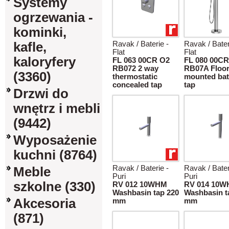
Systemy
ogrzewania -
kominki,
kafle,
Ravak / Baterie -
Ravak / Bater
Flat
Flat
kaloryfery
FL 063 00CR O2
FL 080 00CR
RB072 2 way
RB07A Floo
(3360)
thermostatic
mounted bat
concealed tap
tap
Drzwi do
wnętrz i mebli
(9442)
Wyposażenie
kuchni (8764)
Ravak / Baterie -
Ravak / Bater
Meble
Puri
Puri
szkolne (330)
RV 012 10WHM
RV 014 10
Washbasin tap 220
Washbasin t
Akcesoria
mm
mm
(871)