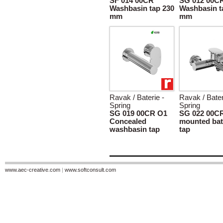
SF 014 00CR
SG 012 00C
Washbasin tap 230
Washbasin t
mm
mm
Ravak / Baterie -
Ravak / Bater
Spring
Spring
SG 019 00CR O1
SG 022 00CR
Concealed
mounted bat
washbasin tap
tap
www.aec-creative.com
|
www.softconsult.com