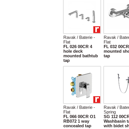
Ravak / Baterie -
Ravak / Bater
Flat
Flat
FL 026 00CR 4
FL 032 00CR
hole deck
mounted sh
mounted bathtub
tap
tap
Ravak / Baterie -
Ravak / Bater
Flat
Spring
FL 066 00CR O1
SG 112 00C
RB072 1 way
Washbasin t
concealed tap
with bidet 