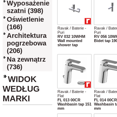
Wyposażenie
szatni (398)
Oświetlenie
(166)
Ravak / Baterie -
Ravak / Bater
Puri
Puri
Architektura
RV 032 10WHM
RV 056 10
Wall mounted
Bidet tap 1
pogrzebowa
shower tap
(206)
Na zewnątrz
(736)
WIDOK
WEDŁUG
Ravak / Baterie -
Ravak / Bater
MARKI
Flat
Flat
FL 013 00CR
FL 014 00CR
Washbasin tap 151
Washbasin t
mm
mm