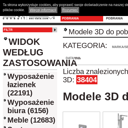
Ta strona wykorzystuje cookies, aby poprawić swoje doświadczenie na naszej s
plików cookie.
Więcej informacji
Rozumieć
MODELE 3D DO
PROGRAM D
POBRANIA
POBRANIA
Modele 3D do pob
FILTR
WIDOK
KATEGORIA:
MARKA/SE
WEDŁUG
DATA
ZASTOSOWANIA
Liczba znalezionyc
Wyposażenie
3D:
38404
łazienek
(22191)
Modele 3D d
Wyposażenie
biura (6156)
Meble (12683)