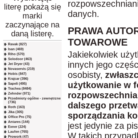
rozpowszechniani
literę pokażą się
danych.
marki
zaczynające na
PRAWA AUTORS
daną listerę.
TOWAROWE
Ravak (827)
Isan (469)
Jakiekolwiek uży
Riho (570)
Solodoor (463)
innych jego częśc
Jet Dryer (43)
Novaservis (219)
osobisty,
zwłaszc
Hobis (847)
Krajcar (396)
użytkowanie w f
Sapeli (495)
Trachea (8484)
rozpowszechnian
Zehnder (971)
Przedmioty ogólne - zewnętrzne
(736)
dalszego przetw
Roth (163)
Jika (305)
sporządzania ko
Office Pro (75)
Antares (144)
jest jedynie za p
Exner (224)
Laufen (765)
W takich przypad
Prowork (47)