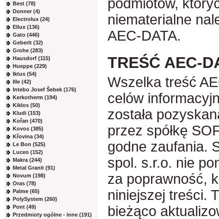
podmiotów, któryc
Best (78)
Donner (4)
niematerialne nal
Electrolux (24)
Ellux (136)
AEC-DATA.
Gato (446)
Geberit (32)
Grohe (283)
TREŚĆ AEC-D
Hausdorf (115)
Hueppe (229)
Iktus (54)
Wszelka treść AE
Ille (42)
Intebo Josef Šebek (176)
celów informacyj
Kerkotherm (194)
Kiklos (50)
została pozyskan
Kludi (153)
Kořan (470)
przez spółkę SOFT
Kovos (385)
Křovina (34)
godne zaufania. 
Le Bon (525)
Luceo (152)
spol. s.r.o. nie p
Makra (244)
Metal Granit (91)
za poprawność, k
Novum (198)
Oras (78)
niniejszej treści
Palme (65)
PolySystem (260)
bieżąco aktualizo
Pont (49)
Przedmioty ogólne - inne (191)