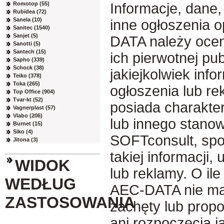
Romotop (55)
Informacje, dane,
Rubidea (72)
Sanela (10)
inne ogłoszenia 
Sanitec (1540)
Sanjet (5)
DATA należy ocen
Sanotti (5)
Santech (15)
ich pierwotnej pub
Sapho (339)
Schock (38)
jakiejkolwiek info
Teiko (378)
Toka (265)
ogłoszenia lub r
Top Office (904)
Tvar-kt (52)
posiada charakter
Vagnerplast (57)
Vlabo (206)
lub innego stanow
Burnet (15)
Siko (4)
SOFTconsult, spol
Jitona (3)
takiej informacji,
WIDOK
lub reklamy. O ile
WEDŁUG
AEC-DATA nie ma
ZASTOSOWANIA
zachęty lub prop
ani rozpoczęcia ja