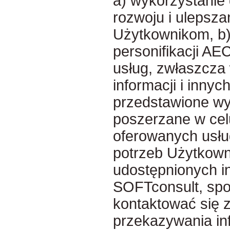
a) wykorzystanie
rozwoju i ulepsz
Użytkownikom, b)
personifikacji A
usług, zwłaszcza
informacji i inny
przedstawione wyż
poszerzane w cel
oferowanych usług
potrzeb Użytkown
udostępnionych in
SOFTconsult, spol
kontaktować się 
przekazywania inf