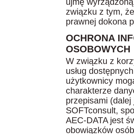
ujmę wyrządzoną
związku z tym, że
prawnej dokona p
OCHRONA INF
OSOBOWYCH
W związku z korz
usług dostępnyc
użytkownicy mogą 
charakterze dany
przepisami (dalej
SOFTconsult, spol
AEC-DATA jest ś
obowiązków osób