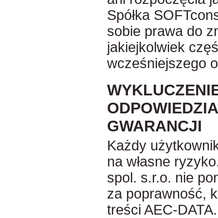
Spółka SOFTconsul
sobie prawa do z
jakiejkolwiek czę
wcześniejszego o
WYKLUCZENI
ODPOWIEDZIA
GWARANCJI
Każdy użytkowni
na własne ryzyko
spol. s.r.o. nie p
za poprawność, k
treści AEC-DATA.