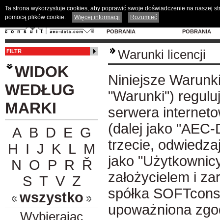
Ta strona wykorzystuje cookies, aby poprawić swoje doświadczenie na naszej s
pomocą plików cookie.
Więcej informacji
Rozumieć
MODELE 3D DO
PROGRAM D
POBRANIA
POBRANIA
Warunki licencji
FILTR
WIDOK
Niniejsze Warunki
WEDŁUG
"Warunki") regulu
MARKI
serwera interne
(dalej jako "AEC
A
B
D
E
G
trzecie, odwiedz
H
I
J
K
L
M
jako "Użytkownicy
N
O
P
R
Ř
założycielem i z
S
T
V
Z
spółka SOFTconsult
wszystko
upoważniona zgod
Wybierając