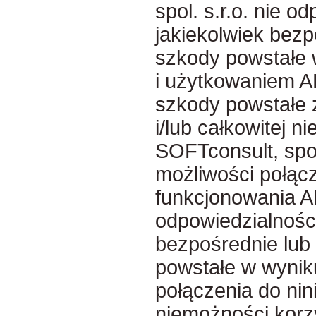
spol. s.r.o. nie o
jakiekolwiek bezp
szkody powstałe 
i użytkowaniem A
szkody powstałe 
i/lub całkowitej n
SOFTconsult, spol
możliwości połąc
funkcjonowania A
odpowiedzialności
bezpośrednie lub
powstałe w wynik
połączenia do nini
niemożności korzys