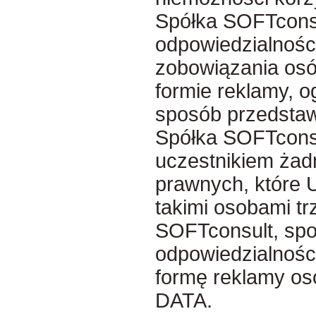
Spółka SOFTconsul
odpowiedzialności
zobowiązania osób
formie reklamy, o
sposób przedsta
Spółka SOFTconsult
uczestnikiem ża
prawnych, które 
takimi osobami tr
SOFTconsult, spol.
odpowiedzialności
formę reklamy os
DATA.