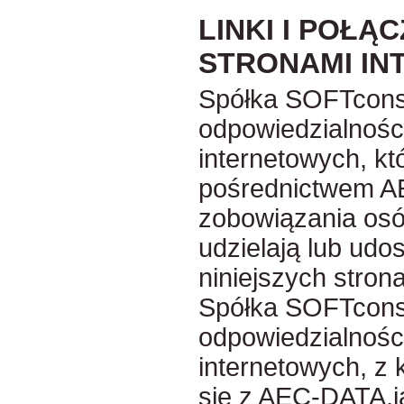
LINKI I POŁĄC
STRONAMI IN
Spółka SOFTconsul
odpowiedzialności
internetowych, kt
pośrednictwem A
zobowiązania osób
udzielają lub udos
niniejszych stron
Spółka SOFTconsul
odpowiedzialności
internetowych, z
się z AEC-DATA,j