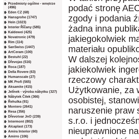
Przedmioty ogólne - wnętrze
podać stronę AEC
(496)
Eden CZ (68)
zgody i podania ź
Hansgrohe (1747)
Hein (1023)
żadna inna publik
Interier Říčany (585)
Kaldewei (425)
jakiegokolwiek ma
Novatronic (479)
Rim (114)
materiału opubl
SanSwiss (1447)
ArtCeram (100)
W dalszej kolejno
Bestuhl (22)
Dřevojas (516)
jakiekolwiek inge
Roca (187)
Della Rovere (63)
Humanscale (27)
rzeczowy charak
MK Profi (565)
Aksamite (415)
Użytkowanie, za 
Jelínek - výroba nábytku (327)
Nábytek Čilek (366)
osobistej, stanow
Řehulka (91)
Montero (2641)
naruszenie praw s
Resa (356)
Dřevotvar JnO (239)
s.r.o. i jednocze
Intermont (802)
Alcaplast (173)
nieuprawnione na
Amira Interior (60)
Amirro (106)