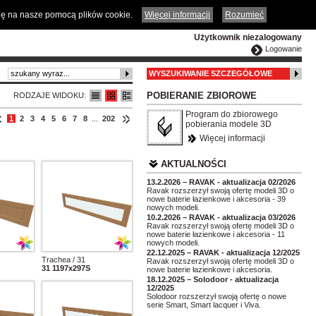
ČESKY
ENGLISH
DEUTSCH
POLSKA
odę na nasze pomocą plików cookie.
Więcej informacji
Rozumieć
Użytkownik niezalogowany
Logowanie
WYSZUKIWANIE SZCZEGÓŁOWE
POBIERANIE ZBIOROWE
RODZAJE WIDOKU:
Program do zbiorowego
1
2
3
4
5
6
7
8
...
202
pobierania modele 3D
Więcej informacji
AKTUALNOŚCI
13.2.2026 – RAVAK - aktualizacja 02/2026
Ravak rozszerzył swoją ofertę modeli 3D o
nowe baterie łazienkowe i akcesoria - 39
nowych modeli.
10.2.2026 – RAVAK - aktualizacja 03/2026
Ravak rozszerzył swoją ofertę modeli 3D o
nowe baterie łazienkowe i akcesoria - 11
nowych modeli.
22.12.2025 – RAVAK - aktualizacja 12/2025
Trachea / 31
Ravak rozszerzył swoją ofertę modeli 3D o
31 1197x297S
nowe baterie łazienkowe i akcesoria.
18.12.2025 – Solodoor - aktualizacja
12/2025
Solodoor rozszerzył swoją ofertę o nowe
serie Smart, Smart lacquer i Viva.