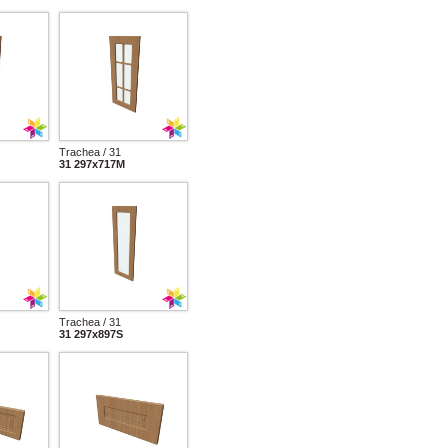
Trachea / 31
31 297x717M
Trachea / 31
31 297x897S