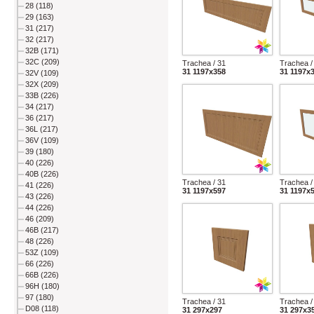
28 (118)
29 (163)
31 (217)
32 (217)
32B (171)
32C (209)
Trachea / 31
Trachea /
31 1197x358
31 1197x
32V (109)
32X (209)
33B (226)
34 (217)
36 (217)
36L (217)
36V (109)
39 (180)
40 (226)
40B (226)
Trachea / 31
Trachea /
41 (226)
31 1197x597
31 1197x
43 (226)
44 (226)
46 (209)
46B (217)
48 (226)
53Z (109)
66 (226)
66B (226)
96H (180)
97 (180)
Trachea / 31
Trachea /
D08 (118)
31 297x297
31 297x3