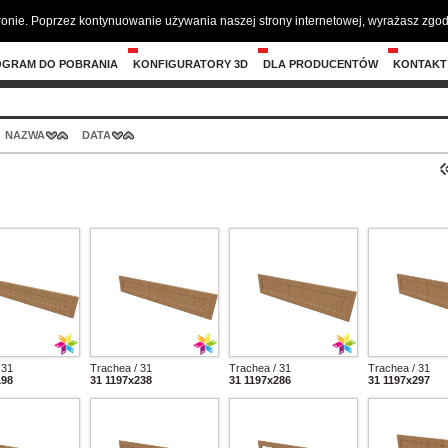
tronie. Poprzez kontynuowanie używania naszej strony internetowej, wyrażasz zg
OGRAM DO POBRANIA
KONFIGURATORY 3D
DLA PRODUCENTÓW
KONTAKT
NAZWA
DATA
 31
Trachea / 31
Trachea / 31
Trachea / 31
198
31 1197x238
31 1197x286
31 1197x297