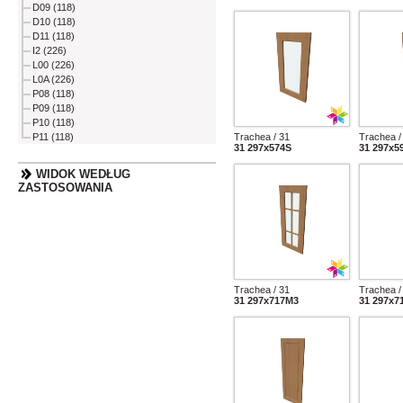
D09 (118)
D10 (118)
D11 (118)
I2 (226)
L00 (226)
L0A (226)
P08 (118)
P09 (118)
P10 (118)
Trachea / 31
Trachea /
P11 (118)
31 297x574S
31 297x5
WIDOK WEDŁUG
ZASTOSOWANIA
Trachea / 31
Trachea /
31 297x717M3
31 297x7