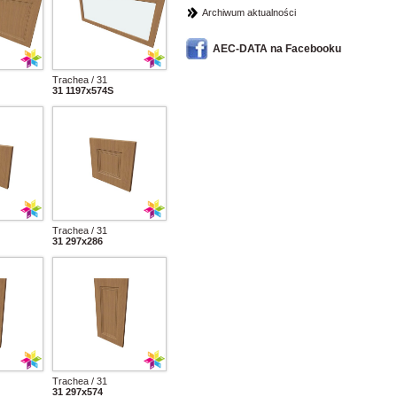
Archiwum aktualności
AEC-DATA na Facebooku
Trachea / 31
31 1197x574S
Trachea / 31
31 297x286
Trachea / 31
31 297x574