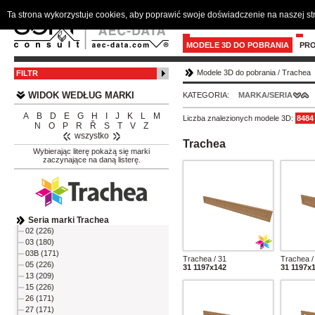
Ta strona wykorzystuje cookies, aby poprawić swoje doświadczenie na naszej s
MODELE 3D DO POBRANIA
PR
Modele 3D do pobrania
/
Trachea
FILTR
WIDOK WEDŁUG MARKI
KATEGORIA:
MARKA/SERIA
A
B
D
E
G
H
I
J
K
L
M
Liczba znalezionych modele 3D:
8484
N
O
P
R
Ř
S
T
V
Z
wszystko
Trachea
Wybierając literę pokażą się marki
zaczynające na daną listerę.
Seria marki Trachea
02 (226)
03 (180)
03B (171)
Trachea / 31
Trachea /
05 (226)
31 1197x142
31 1197x
13 (209)
15 (226)
26 (171)
27 (171)