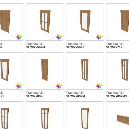
 31
Trachea / 31
Trachea / 31
Trachea / 31
97
31 297x597M
31 297x597S
31 297x717
 31
Trachea / 31
Trachea / 31
Trachea / 31
17S
31 297x897
31 297x897M
31 297x897M3