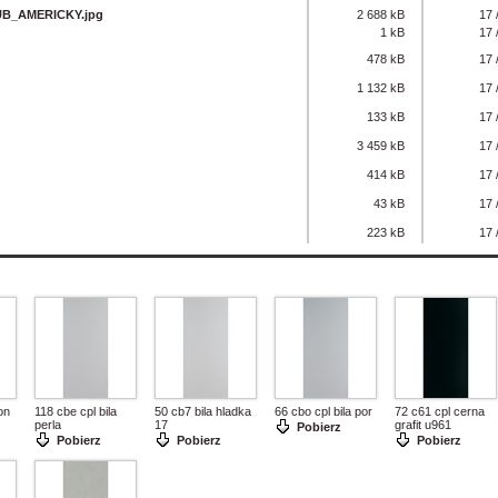
B_AMERICKY.jpg
2 688 kB
17 
1 kB
17 
478 kB
17 
1 132 kB
17 
133 kB
17 
3 459 kB
17 
414 kB
17 
43 kB
17 
223 kB
17 
on
118 cbe cpl bila
50 cb7 bila hladka
66 cbo cpl bila por
72 c61 cpl cerna
perla
17
grafit u961
Pobierz
Pobierz
Pobierz
Pobierz