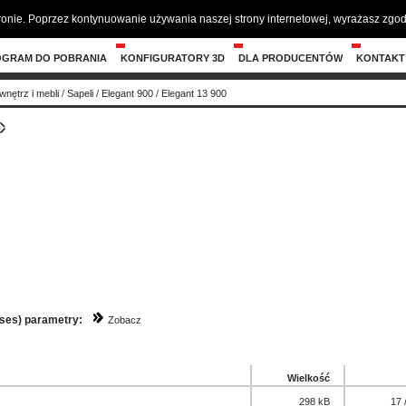
tronie. Poprzez kontynuowanie używania naszej strony internetowej, wyrażasz zg
OGRAM DO POBRANIA
KONFIGURATORY 3D
DLA PRODUCENTÓW
KONTAKT
wnętrz i mebli
/
Sapeli
/
Elegant 900
/
Elegant 13 900
sses) parametry:
Zobacz
Wielkość
298 kB
17 