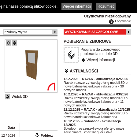
ČESKY
ENGLISH
DEUTSCH
POLSKA
odę na nasze pomocą plików cookie.
Więcej informacji
Rozumieć
Użytkownik niezalogowany
Logowanie
WYSZUKIWANIE SZCZEGÓŁOWE
POBIERANIE ZBIOROWE
Program do zbiorowego
pobierania modele 3D
Więcej informacji
AKTUALNOŚCI
13.2.2026 – RAVAK - aktualizacja 02/2026
Ravak rozszerzył swoją ofertę modeli 3D o
nowe baterie łazienkowe i akcesoria - 39
nowych modeli.
10.2.2026 – RAVAK - aktualizacja 03/2026
Widok 3D
Ravak rozszerzył swoją ofertę modeli 3D o
nowe baterie łazienkowe i akcesoria - 11
nowych modeli.
22.12.2025 – RAVAK - aktualizacja 12/2025
Ravak rozszerzył swoją ofertę modeli 3D o
nowe baterie łazienkowe i akcesoria.
18.12.2025 – Solodoor - aktualizacja
12/2025
Data
Solodoor rozszerzył swoją ofertę o nowe
serie Smart, Smart lacquer i Viva.
/ 12 / 2024
Pobierz