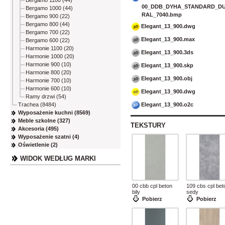
Bergamo 1100 (44)
00_DDB_DYHA_STANDARD_DU
Bergamo 1000 (44)
RAL_7040.bmp
Bergamo 900 (22)
Bergamo 800 (44)
Elegant_13_900.dwg
Bergamo 700 (22)
Elegant_13_900.max
Bergamo 600 (22)
Harmonie 1100 (20)
Elegant_13_900.3ds
Harmonie 1000 (20)
Harmonie 900 (10)
Elegant_13_900.skp
Harmonie 800 (20)
Elegant_13_900.obj
Harmonie 700 (10)
Harmonie 600 (10)
Elegant_13_900.dwg
Ramy drzwi (54)
Elegant_13_900.o2c
Trachea (8484)
Wyposażenie kuchni (8569)
Meble szkolne (327)
TEKSTURY
Akcesoria (495)
Wyposażenie szatni (4)
Oświetlenie (2)
WIDOK WEDŁUG MARKI
00 cbb cpl beton
109 cbs cpl bet
bily
sedy
Pobierz
Pobierz