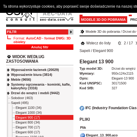
Ta strona wykorzystuje cookies, aby poprawić swoje doświadczenie na naszej s
MODELE 3D DO POBRANIA
PR
Modele 3D do pobrania
/
Drzwi do 
FILTR
Format:
AutoCAD - format DWG: 3D
obiekty
Wstecz do listy
2 / 17
Anuluj filtr
Sapeli
/
Elegant 900
WIDOK WEDŁUG
Elegant 13 900
ZASTOSOWANIA
Typ model 3D:
Drzwi do wnętrz
Wyposażenie łazienek (20029)
Wymiary:
950x124x2115
Wyposażenie biura (3814)
Opis:
Elegant-13 900
Meble (9656)
Kod UNSPSC:
30171500
Systemy ogrzewania - kominki, kafle,
Kod SfB:
327
kaloryfery (3316)
Drzwi do wnętrz i mebli (9442)
Solodoor (463)
Sapeli (495)
Elegant 1100 (34)
IFC (Industry Foundation Cla
Elegant 1000 (34)
Elegant 900 (17)
PLIKI
Elegant 800 (34)
Elegant 700 (17)
Plik
Elegant 600 (17)
Elegant_13_900.aco