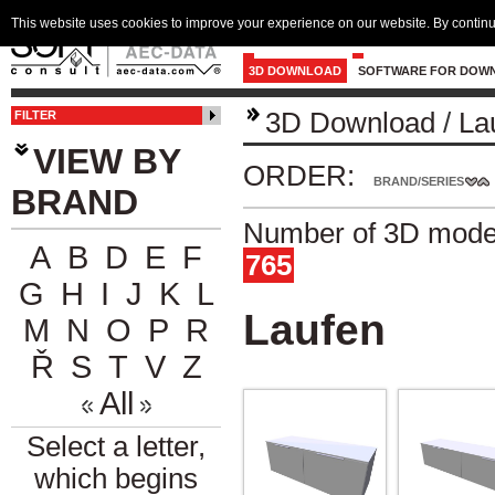
This website uses cookies to improve your experience on our website. By continu
3D DOWNLOAD
SOFTWARE FOR DOW
3D Download
/
La
FILTER
VIEW BY
ORDER:
BRAND/SERIES
BRAND
Number of 3D model
A
B
D
E
F
765
G
H
I
J
K
L
Laufen
M
N
O
P
R
Ř
S
T
V
Z
All
Select a letter,
which begins