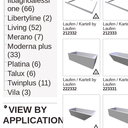
Ilbagnoalessi
one (66)
Libertyline (2)
Laufen / Kartell by
Laufen / Karte
Living (52)
Laufen
Laufen
212332
212333
Merano (7)
Moderna plus
(33)
Platina (6)
Talux (6)
Laufen / Kartell by
Laufen / Karte
Twinplus (11)
Laufen
Laufen
222332
223331
Vila (3)
VIEW BY
APPLICATION