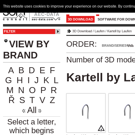
This website uses cookies to improve your experience on our website. By continu
3D DOWNLOAD
SOFTWARE FOR DOW
3D Download
/
Laufen
/
Kartell by Laufen
FILTER
VIEW BY
ORDER:
BRAND/SERIES
BRAND
Number of 3D mode
A
B
D
E
F
Kartell by L
G
H
I
J
K
L
M
N
O
P
R
Ř
S
T
V
Z
All
Select a letter,
which begins