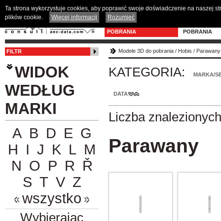
Ta strona wykorzystuje cookies, aby poprawić swoje doświadczenie na naszej s
plików cookie.
Więcej informacji
Rozumieć
MODELE 3D DO
PROGRAM D
POBRANIA
POBRANIA
Modele 3D do pobrania
/
Hobis
/
Parawany
FILTR
WIDOK
KATEGORIA:
MARKA/SE
WEDŁUG
DATA
MARKI
Liczba znalezionyc
A
B
D
E
G
Parawany
H
I
J
K
L
M
N
O
P
R
Ř
S
T
V
Z
wszystko
Wybierając