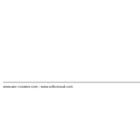
www.aec-creative.com
|
www.softconsult.com