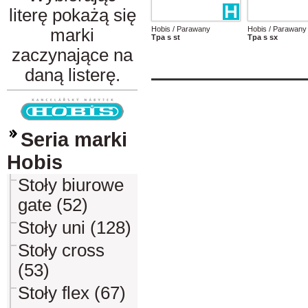
literę pokażą się
Hobis / Parawany
Hobis / Parawany
marki
Tpa s st
Tpa s sx
zaczynające na
daną listerę.
Seria marki
Hobis
Stoły biurowe
gate (52)
Stoły uni (128)
Stoły cross
(53)
Stoły flex (67)