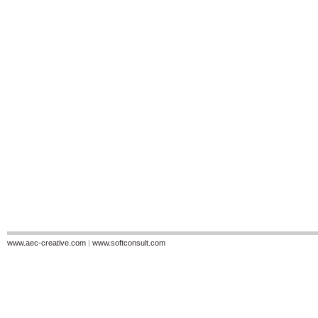
www.aec-creative.com
|
www.softconsult.com