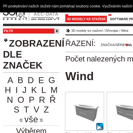
Při poskytování našich služeb nám pomáhají soubory cookie. Využíváním našich 
3D MODELY KE STAŽENÍ
SOFTWARE PR
3D modely ke stažení
/
Dřevojas
/
Wind
FILTR
ZOBRAZENÍ
ŘAZENÍ:
ZNAČKA/SÉRIE
DLE
Počet nalezených 
ZNAČEK
Wind
A
B
D
E
G
H
I
J
K
L
M
N
O
P
R
Ř
S
T
V
Z
vše
Výběrem