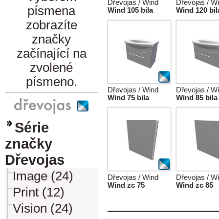
Dřevojas / Wind
Dřevojas / W
písmena
Wind 105 bila
Wind 120 bil
zobrazíte
značky
začínající na
zvolené
písmeno.
Dřevojas / Wind
Dřevojas / W
Wind 75 bila
Wind 85 bila
Série
značky
Dřevojas
Image (24)
Dřevojas / Wind
Dřevojas / W
Wind zc 75
Wind zc 85
Print (12)
Vision (24)