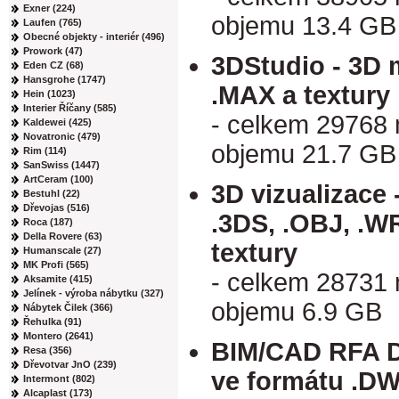
Exner (224)
objemu 13.4 GB
Laufen (765)
Obecné objekty - interiér (496)
Prowork (47)
3DStudio - 3D 
Eden CZ (68)
Hansgrohe (1747)
.MAX a textury
Hein (1023)
Interier Říčany (585)
- celkem 29768
Kaldewei (425)
Novatronic (479)
objemu 21.7 GB
Rim (114)
SanSwiss (1447)
ArtCeram (100)
3D vizualizace
Bestuhl (22)
Dřevojas (516)
.3DS, .OBJ, .W
Roca (187)
Della Rovere (63)
textury
Humanscale (27)
MK Profi (565)
- celkem 28731
Aksamite (415)
Jelínek - výroba nábytku (327)
objemu 6.9 GB
Nábytek Čilek (366)
Řehulka (91)
Montero (2641)
BIM/CAD RFA D
Resa (356)
Dřevotvar JnO (239)
ve formátu .DWG
Intermont (802)
Alcaplast (173)