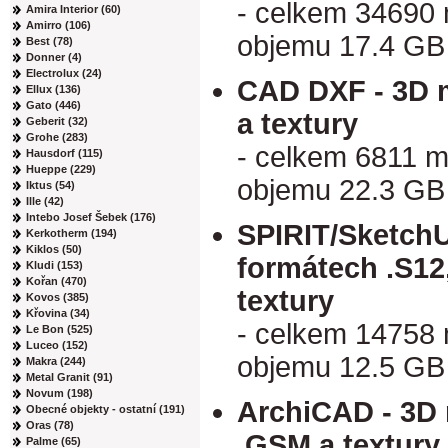
- celkem 34690
Amira Interior (60)
Amirro (106)
objemu 17.4 GB
Best (78)
Donner (4)
Electrolux (24)
CAD DXF - 3D 
Ellux (136)
Gato (446)
a textury
Geberit (32)
Grohe (283)
- celkem 6811 m
Hausdorf (115)
Hueppe (229)
objemu 22.3 GB
Iktus (54)
Ille (42)
Intebo Josef Šebek (176)
SPIRIT/SketchU
Kerkotherm (194)
Kiklos (50)
formátech .S12
Kludi (153)
Kořan (470)
textury
Kovos (385)
Křovina (34)
- celkem 14758
Le Bon (525)
Luceo (152)
objemu 12.5 GB
Makra (244)
Metal Granit (91)
Novum (198)
ArchiCAD - 3D 
Obecné objekty - ostatní (191)
Oras (78)
.GSM a textury
Palme (65)