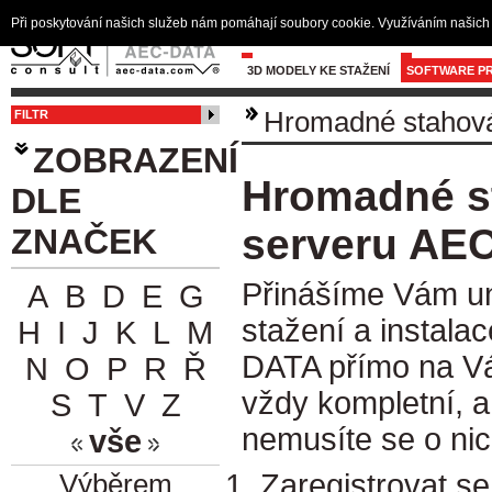
Při poskytování našich služeb nám pomáhají soubory cookie. Využíváním našich 
3D MODELY KE STAŽENÍ
SOFTWARE PR
Hromadné stahov
FILTR
ZOBRAZENÍ
Hromadné st
DLE
serveru AE
ZNAČEK
Přinášíme Vám un
A
B
D
E
G
stažení a instala
H
I
J
K
L
M
DATA přímo na Vá
N
O
P
R
Ř
vždy kompletní, 
S
T
V
Z
nemusíte se o nic
vše
Zaregistrovat se
Výběrem