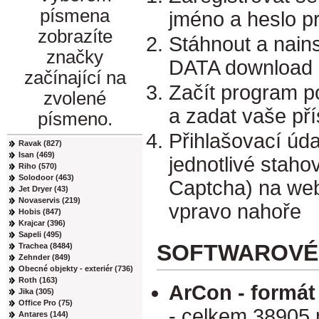
písmena
jméno a heslo p
zobrazíte
Stáhnout a nain
značky
DATA download 1
začínající na
Začít program po
zvolené
a zadat vaše př
písmeno.
Přihlašovací úda
Ravak (827)
Isan (469)
jednotlivé staho
Riho (570)
Solodoor (463)
Captcha) na web
Jet Dryer (43)
Novaservis (219)
vpravo nahoře
Hobis (847)
Krajcar (396)
Sapeli (495)
SOFTWAROVÉ
Trachea (8484)
Zehnder (849)
Obecné objekty - exteriér (736)
Roth (163)
ArCon - formát
Jika (305)
Office Pro (75)
- celkem 38905
Antares (144)