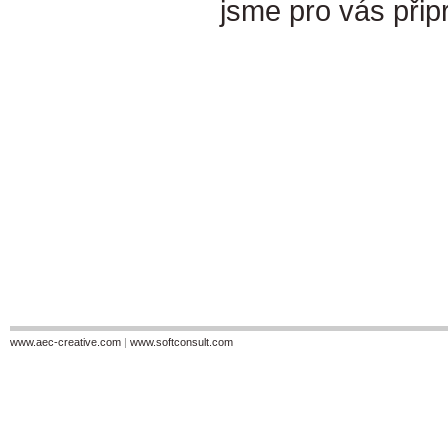
jsme pro vás připra
www.aec-creative.com
|
www.softconsult.com