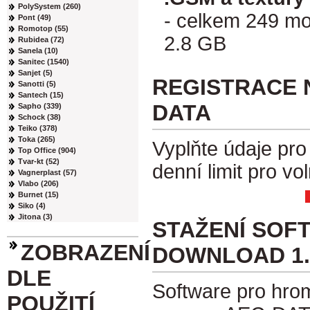
PolySystem (260)
- celkem 249 m
Pont (49)
Romotop (55)
2.8 GB
Rubidea (72)
Sanela (10)
Sanitec (1540)
Sanjet (5)
REGISTRACE 
Sanotti (5)
Santech (15)
DATA
Sapho (339)
Schock (38)
Teiko (378)
Toka (265)
Vyplňte údaje pro 
Top Office (904)
Tvar-kt (52)
denní limit pro v
Vagnerplast (57)
Vlabo (206)
Burnet (15)
Siko (4)
Jitona (3)
STAŽENÍ SOF
ZOBRAZENÍ
DOWNLOAD 1.
DLE
Software pro hro
POUŽITÍ