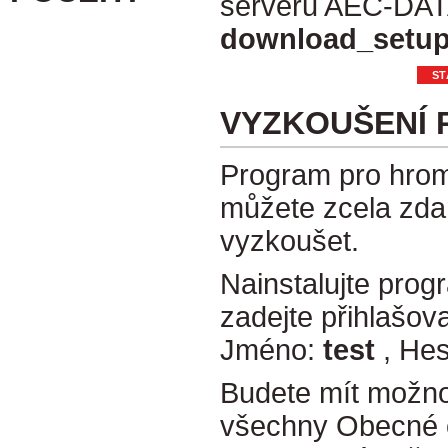
serveru AEC-DA
download_setup
VYZKOUŠENÍ
Program pro hrom
můžete zcela zda
vyzkoušet.
Nainstalujte progr
zadejte přihlašova
Jméno:
test
, Hes
Budete mít možno
všechny Obecné o