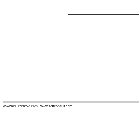
www.aec-creative.com
|
www.softconsult.com