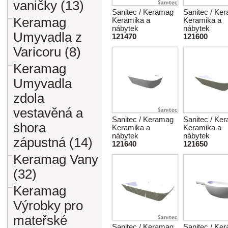
vaničky (13)
Sanitec / Keramag
Sanitec / Ke
Keramag
Keramika a
Keramika a
nábytek
nábytek
Umyvadla z
121470
121600
Varicoru (8)
Keramag
Umyvadla
zdola
vestavěná a
Sanitec / Keramag
Sanitec / Ke
shora
Keramika a
Keramika a
nábytek
nábytek
zápustná (14)
121640
121650
Keramag Vany
(32)
Keramag
Výrobky pro
mateřské
Sanitec / Keramag
Sanitec / Ke