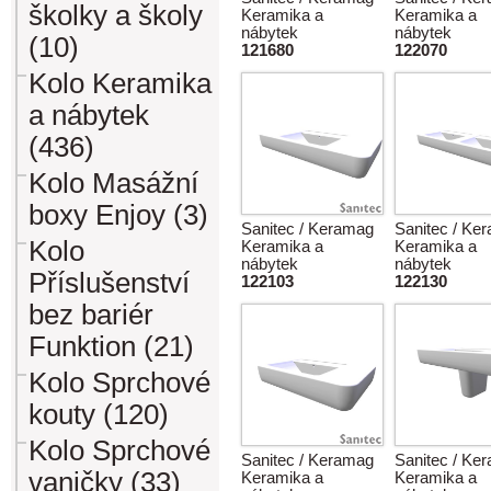
školky a školy
Keramika a
Keramika a
nábytek
nábytek
(10)
121680
122070
Kolo Keramika
a nábytek
(436)
Kolo Masážní
boxy Enjoy (3)
Sanitec / Keramag
Sanitec / Ke
Kolo
Keramika a
Keramika a
nábytek
nábytek
Příslušenství
122103
122130
bez bariér
Funktion (21)
Kolo Sprchové
kouty (120)
Kolo Sprchové
Sanitec / Keramag
Sanitec / Ke
vaničky (33)
Keramika a
Keramika a