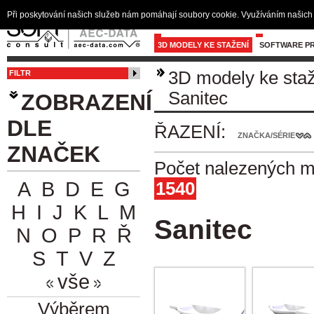
Při poskytování našich služeb nám pomáhají soubory cookie. Využíváním našich 
3D MODELY KE STAŽENÍ
SOFTWARE PR
3D modely ke sta
FILTR
Sanitec
ZOBRAZENÍ
DLE
ŘAZENÍ:
ZNAČKA/SÉRIE
ZNAČEK
Počet nalezených m
A
B
D
E
G
1540
H
I
J
K
L
M
Sanitec
N
O
P
R
Ř
S
T
V
Z
vše
Výběrem