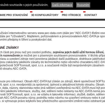
služeb souhlasíte s jejich používáním.
Další informace
Rozumím
ARE PRO STAHOVÁNÍ
3D KONFIGURÁTORY
PRO VÝROBCE
KONTAKT
žívání internetového serveru www.aec-data.com (dále jen "AEC-DATA") třetími oso
dále jen "Uživatelé"). Majitelem, pořizovatelem a provozovatelem AEC-DATA je spole
vními předpisy k šíření a poskytování dat.
NNÉ ZNÁMKY
ch části pro jinou než pro osobní potřebu,
zejména jejich další užití formou šíření
ích rozmnoženin
je možné jen s písemným souhlasem provozovatele. V těchto přípa
asu a uvedení zdroje není povolena jakákoli další publikace, distribuce jakéhokoli
sou zakázány jakékoliv zásahy do technického nebo věcného charakteru AEC-DATA
ečnosti SOFTconsult, spol. s.r.o. a současně může být neoprávněným zásahem do 
ástí obsahu AEC-DATA.
ze pro informaci. Obsah AEC-DATA byl získán ze zdrojů, které společnost SOFTcons
t, spol. s.r.o. neodpovídá za správnost, úplnost a aktuálnost tohoto obsahu. Obs
, data, názory, stanoviska nebo jiná sdělení uveřejněná na AEC-DATA musí být p
ejnění jakékoliv informace, služby, dat, sdělení nebo reklamy na AEC-DATA nemá p
nosti SOFTconsult, spol. s.r.o. ve vztahu k takovéto informaci, službě, datům, sděl
ah AEC-DATA povahu výzvy, podnětu nebo návrhu na uzavření smlouvy nebo k zahá
.o. si vyhrazuje právo kdykoliv bez předchozího upozornění změnit nebo odstranit 