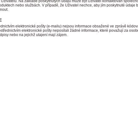
 Uživatelů. Na základě poskytnutých údajů může být Uživatel kontaktován společnost
duktech nebo službách. V případě, že Uživatel nechce, aby jím poskytnuté údaje by
nout.
E
řednictvím elektronické pošty (e-mailu) nejsou informace obsažené ve zprávě kódov
řednictvím elektronické pošty neposílali žádné informace, které považují za osobn
pisy nebo na jejichž utajení mají zájem.