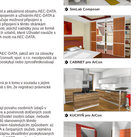
SimLab Composer
nost a aktuálnost obsahu AEC-DATA.
 připojením a užíváním AEC-DATA a
učuje možnost připojení a
připojení k těmto stránkám
ob, jejichž nabídky jsou ve formě
h vztahů, které Uživatel naváže s
tích osob na AEC-DATA.
m AEC-DATA, jakož ani za závazky
consult, spol. s.r.o. neodpovídá za
 poskytují nebo zprostředkovávají
CABINET pro ArCon
rá je k tomu v souladu s jejími
 s tím, že registraci právnické
ají povahu osobních údajů v
va a povinnosti dotčených osob
KUCHYŇ pro ArCon
živatel osobní údaje, nebude
adů stanovených těmito
elem následujícím způsobem: a)
ATA a čerpaných služeb, zejména
 zájmu zkvalitnění poskytovaných