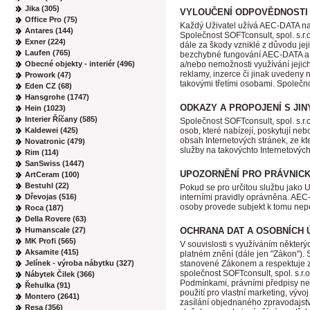
Jika (305)
VYLOUČENÍ ODPOVĚDNOSTI
Office Pro (75)
Každý Uživatel užívá AEC-DATA na 
Antares (144)
Společnost SOFTconsult, spol. s.r
Exner (224)
dále za škody vzniklé z důvodu jej
Laufen (765)
bezchybné fungování AEC-DATA a n
a/nebo nemožnosti využívání jejich
Obecné objekty - interiér (496)
reklamy, inzerce či jinak uvedeny 
Prowork (47)
takovými třetími osobami. Společn
Eden CZ (68)
Hansgrohe (1747)
ODKAZY A PROPOJENÍ S JI
Hein (1023)
Interier Říčany (585)
Společnost SOFTconsult, spol. s.r
osob, které nabízejí, poskytují ne
Kaldewei (425)
obsah Internetových stránek, ze kt
Novatronic (479)
služby na takovýchto Internetových
Rim (114)
SanSwiss (1447)
UPOZORNĚNÍ PRO PRÁVNIC
ArtCeram (100)
Bestuhl (22)
Pokud se pro určitou službu jako Už
interními pravidly oprávněna. AEC
Dřevojas (516)
osoby provede subjekt k tomu nep
Roca (187)
Della Rovere (63)
OCHRANA DAT A OSOBNÍCH 
Humanscale (27)
MK Profi (565)
V souvislosti s využíváním někte
Aksamite (415)
platném znění (dále jen "Zákon").
stanovené Zákonem a respektuje z
Jelínek - výroba nábytku (327)
společnost SOFTconsult, spol. s.r
Nábytek Čilek (366)
Podmínkami, právními předpisy ne
Řehulka (91)
použití pro vlastní marketing, výv
Montero (2641)
zasílání objednaného zpravodajstv
Resa (356)