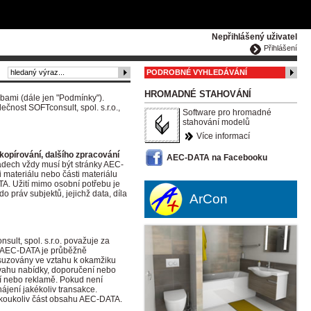
ČESKY
ENGLISH
DEUTSCH
POLSKA
Nepřihlášený uživatel
Přihlášení
PODROBNÉ VYHLEDÁVÁNÍ
HROMADNÉ STAHOVÁNÍ
bami (dále jen "Podmínky").
čnost SOFTconsult, spol. s.r.o.,
Software pro hromadné
stahování modelů
Více informací
, kopírování, dalšího zpracování
AEC-DATA na Facebooku
dech vždy musí být stránky AEC-
 materiálu nebo části materiálu
. Užití mimo osobní potřebu je
práv subjektů, jejichž data, díla
ArCon
ult, spol. s.r.o. považuje za
ah AEC-DATA je průběžně
osuzovány ve vztahu k okamžiku
ovahu nabídky, doporučení nebo
ení nebo reklamě. Pokud není
jení jakékoliv transakce.
jakoukoliv část obsahu AEC-DATA.