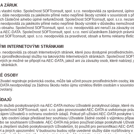
 A ZÁRUK
vlastní riziko. Společnost SOFTconsult, spol. s.r.o. neodpovídá za správnost, úpl
.o. dále neodpovídá za jakékoliv přímé nebo nepřímé škody vzniklé v souvislosti s
ich částečné a/nebo úplné nefunkčnosti. Společnost SOFTconsult, spol. s.r.o. nezar
eodpovídá za jakékoliv přímé nebo nepřímé škody vzniklé v důsledku nemožnosti 
 obsahu. Společnost SOFTconsult, spol. s.r.o. neodpovídá ani neručí za závazky os
na AEC-DATA. Společnost SOFTconsult, spol. s.r.o. není účastníkem žádných právníc
ost SOFTconsult, spol. s.r.o. neodpovídá za pravdivost, obsah a formu reklamy tře
NÝMI INTERNETOVÝMI STRÁNKAMI
.o. neodpovídá za obsah Internetových stránek, které jsou dostupné prostřednictví
bo zprostředkovávají služby na takovýchto Internetových stránkách. Společnost SOFT
erých je možné se připojit na AEC-DATA, jakož ani za závazky osob, které nabízejí,
 stránkách.
KÉ OSOBY
ivatel registruje právnická osoba, může tak učinit pouze prostřednictvím osoby, kte
-DATA neodpovídají za žádnou škodu nebo újmu vzniklou třetím osobám v souvislosti
ovolaný.
ÚDAJŮ
rých služeb poskytovaných na AEC-DATA mohou Uživatelé poskytnout údaje, které m
 Společnost SOFTconsult, spol. s.r.o. jako provozovatel AEC-DATA si uvědomuje prá
ájem Uživatelů o ochranu osobních údajů. Pokud při užívání AEC-DATA poskytne U
.o. tyto osobní údaje předávat bez souhlasu Uživatele žádné osobě s výjimkou příp
bo se souhlasem Uživatele. AEC-DATA má právo používat údaje poskytnuté Uživat
oj a zlepšení služeb poskytovaných Uživatelům, b) použití pro personifikaci AEC-D
í a jiných upozornění. V budoucnu budou výše uvedené služby dále rozšiřovány v