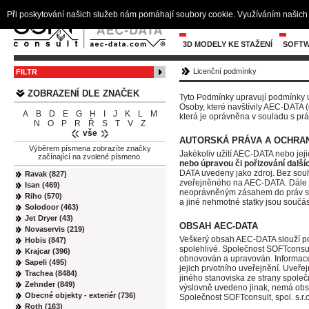
Při poskytování našich služeb nám pomáhají soubory cookie. Využíváním našich 
3D MODELY KE STAŽENÍ
SOFTW
Licenční podmínky
FILTR
ZOBRAZENÍ DLE ZNAČEK
Tyto Podmínky upravují podmínky u
Osoby, které navštívily AEC-DATA (
A
B
D
E
G
H
I
J
K
L
M
která je oprávněna v souladu s prá
N
O
P
R
Ř
S
T
V
Z
vše
AUTORSKÁ PRÁVA A OCHRA
Výběrem písmena zobrazíte značky
Jakékoliv užití AEC-DATA nebo jeji
začínající na zvolené písmeno.
nebo úpravou či pořizování dalš
DATA uvedeny jako zdroj. Bez souhl
Ravak (827)
zveřejněného na AEC-DATA. Dále j
Isan (469)
neoprávněným zásahem do práv spol
Riho (570)
a jiné nehmotné statky jsou souč
Solodoor (463)
Jet Dryer (43)
OBSAH AEC-DATA
Novaservis (219)
Veškerý obsah AEC-DATA slouží pou
Hobis (847)
spolehlivé. Společnost SOFTconsul
Krajcar (396)
obnovován a upravován. Informace
Sapeli (495)
jejich prvotního uveřejnění. Uveř
Trachea (8484)
jiného stanoviska ze strany společ
Zehnder (849)
výslovně uvedeno jinak, nemá obs
Obecné objekty - exteriér (736)
Společnost SOFTconsult, spol. s.r
Roth (163)