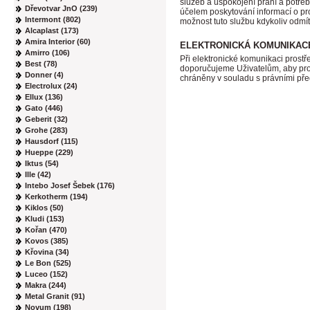
služeb a uspokojení přání a potřeb
Dřevotvar JnO (239)
účelem poskytování informací o pro
Intermont (802)
možnost tuto službu kdykoliv odmít
Alcaplast (173)
Amira Interior (60)
ELEKTRONICKÁ KOMUNIKAC
Amirro (106)
Při elektronické komunikaci prost
Best (78)
doporučujeme Uživatelům, aby prost
Donner (4)
chráněny v souladu s právními před
Electrolux (24)
Ellux (136)
Gato (446)
Geberit (32)
Grohe (283)
Hausdorf (115)
Hueppe (229)
Iktus (54)
Ille (42)
Intebo Josef Šebek (176)
Kerkotherm (194)
Kiklos (50)
Kludi (153)
Kořan (470)
Kovos (385)
Křovina (34)
Le Bon (525)
Luceo (152)
Makra (244)
Metal Granit (91)
Novum (198)