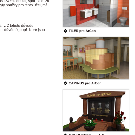
í SOFTconsult, spol. s.r.o. za
ly použity pro tento účel, má
ány. Z tohoto důvodu
í, důvěrné, popř. které jsou
TILER pro ArCon
CAMINUS pro ArCon