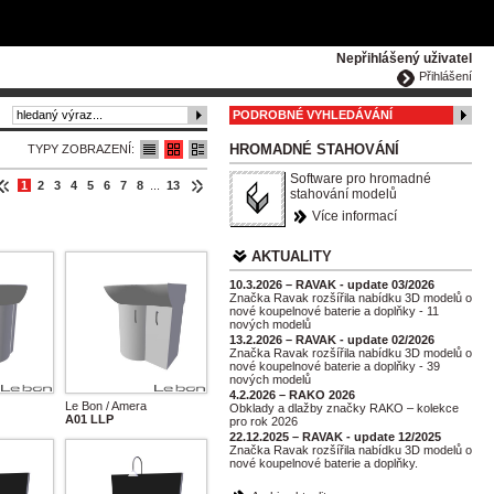
ČESKY
ENGLISH
DEUTSCH
POLSKA
Nepřihlášený uživatel
Přihlášení
PODROBNÉ VYHLEDÁVÁNÍ
HROMADNÉ STAHOVÁNÍ
TYPY ZOBRAZENÍ:
Software pro hromadné
1
2
3
4
5
6
7
8
...
13
stahování modelů
Více informací
AKTUALITY
10.3.2026 – RAVAK - update 03/2026
Značka Ravak rozšířila nabídku 3D modelů o
nové koupelnové baterie a doplňky - 11
nových modelů
13.2.2026 – RAVAK - update 02/2026
Značka Ravak rozšířila nabídku 3D modelů o
nové koupelnové baterie a doplňky - 39
nových modelů
4.2.2026 – RAKO 2026
Le Bon / Amera
Obklady a dlažby značky RAKO – kolekce
A01 LLP
pro rok 2026
22.12.2025 – RAVAK - update 12/2025
Značka Ravak rozšířila nabídku 3D modelů o
nové koupelnové baterie a doplňky.