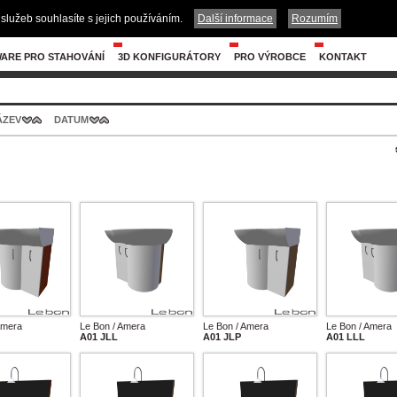
služeb souhlasíte s jejich používáním.
Další informace
Rozumím
ARE PRO STAHOVÁNÍ
3D KONFIGURÁTORY
PRO VÝROBCE
KONTAKT
ÁZEV
DATUM
Amera
Le Bon / Amera
Le Bon / Amera
Le Bon / Amera
A01 JLL
A01 JLP
A01 LLL