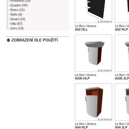
Provence (29)
Quadro (44)
Retro (21)
Sinfo (6)
Smart (16)
Villa (87)
Le Bon / Amera
Le Bon / 
Zero (19)
A02 HLL
A02 HLP
ZOBRAZENÍ DLE POUŽITÍ
Le Bon / Amera
Le Bon / 
A035 HLP
A035 JLP
Le Bon / Amera
Le Bon / 
A04 HLP
A04 JLP