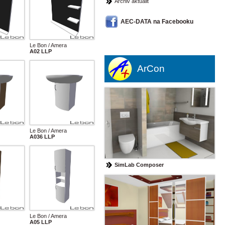
Archiv aktualit
AEC-DATA na Facebooku
Le Bon / Amera
A02 LLP
ArCon
Le Bon / Amera
A036 LLP
SimLab Composer
Le Bon / Amera
A05 LLP