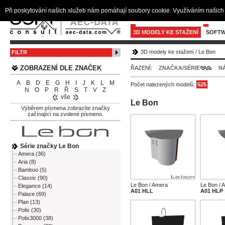
Při poskytování našich služeb nám pomáhají soubory cookie. Využíváním našich 
3D MODELY KE STAŽENÍ
SOFTW
3D modely ke stažení
/
Le Bon
FILTR
ZOBRAZENÍ DLE ZNAČEK
ŘAZENÍ:
ZNAČKA/SÉRIE
N
A
B
D
E
G
H
I
J
K
L
M
Počet nalezených modelů:
525
N
O
P
R
Ř
S
T
V
Z
vše
Le Bon
Výběrem písmena zobrazíte značky
začínající na zvolené písmeno.
Série značky Le Bon
Amera (36)
Aria (8)
Bamboo (5)
Classic (90)
Le Bon / Amera
Le Bon / 
Elegance (14)
A01 HLL
A01 HLP
Palace (69)
Plan (13)
Polis (30)
Polis3000 (38)