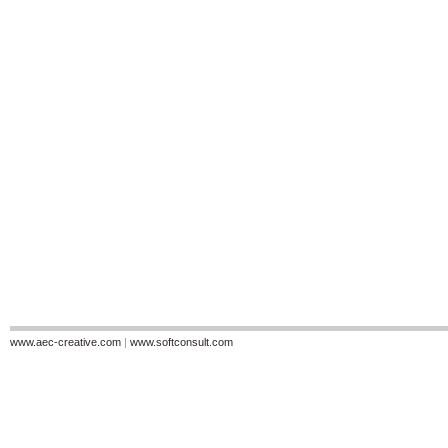
www.aec-creative.com
|
www.softconsult.com