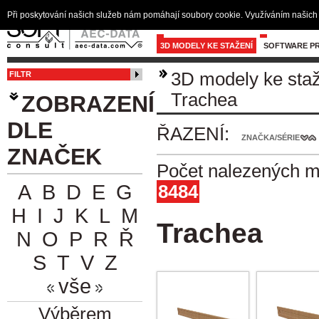
Při poskytování našich služeb nám pomáhají soubory cookie. Využíváním našich 
3D MODELY KE STAŽENÍ
SOFTWARE PR
3D modely ke sta
FILTR
Trachea
ZOBRAZENÍ
DLE
ŘAZENÍ:
ZNAČKA/SÉRIE
ZNAČEK
Počet nalezených m
A
B
D
E
G
8484
H
I
J
K
L
M
Trachea
N
O
P
R
Ř
S
T
V
Z
vše
Výběrem