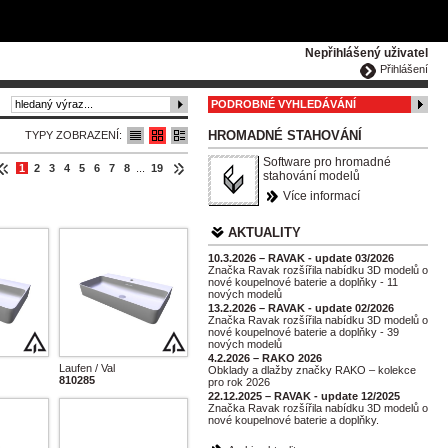
ČESKY
ENGLISH
DEUTSCH
POLSKA
Nepřihlášený uživatel
Přihlášení
PODROBNÉ VYHLEDÁVÁNÍ
HROMADNÉ STAHOVÁNÍ
TYPY ZOBRAZENÍ:
Software pro hromadné
1
2
3
4
5
6
7
8
...
19
stahování modelů
Více informací
AKTUALITY
10.3.2026 – RAVAK - update 03/2026
Značka Ravak rozšířila nabídku 3D modelů o
nové koupelnové baterie a doplňky - 11
nových modelů
13.2.2026 – RAVAK - update 02/2026
Značka Ravak rozšířila nabídku 3D modelů o
nové koupelnové baterie a doplňky - 39
nových modelů
4.2.2026 – RAKO 2026
Laufen / Val
Obklady a dlažby značky RAKO – kolekce
810285
pro rok 2026
22.12.2025 – RAVAK - update 12/2025
Značka Ravak rozšířila nabídku 3D modelů o
nové koupelnové baterie a doplňky.