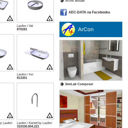
Archiv aktualit
AEC-DATA na Facebooku
Laufen / Val
ArCon
870281
Laufen / Ino
813301
SimLab Composer
 by Laufen
Laufen / Kartell by Laufen
310330.004.221