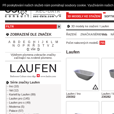
Při poskytování našich služeb nám pomáhají soubory cookie. Využíváním našich 
3D MODELY KE STAŽENÍ
SOFTW
3D modely ke stažení
/
Laufen
FILTR
ZOBRAZENÍ DLE ZNAČEK
ŘAZENÍ:
ZNAČKA/SÉRIE
N
A
B
D
E
G
H
I
J
K
L
M
Počet nalezených modelů:
765
N
O
P
R
Ř
S
T
V
Z
vše
Laufen
Výběrem písmena zobrazíte značky
začínající na zvolené písmeno.
Série značky Laufen
Ino (10)
Val (12)
Laufen / Ino
Laufen / V
Kartell by Laufen (89)
230302
230282
Laufen pro (145)
Laufen pro s (49)
Moderna (5)
Palace (57)