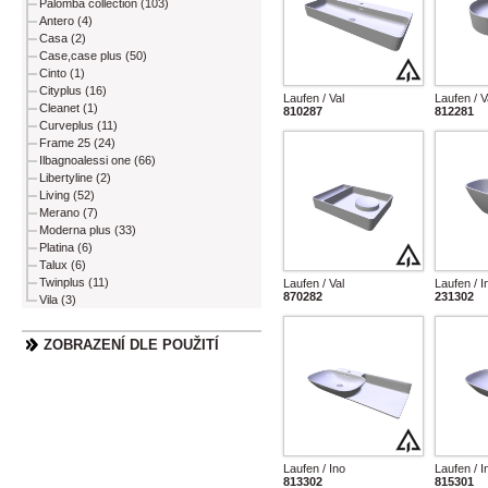
Palomba collection (103)
Antero (4)
Casa (2)
Case,case plus (50)
Cinto (1)
Cityplus (16)
Laufen / Val
Laufen / V
Cleanet (1)
810287
812281
Curveplus (11)
Frame 25 (24)
Ilbagnoalessi one (66)
Libertyline (2)
Living (52)
Merano (7)
Moderna plus (33)
Platina (6)
Talux (6)
Twinplus (11)
Laufen / Val
Laufen / I
870282
231302
Vila (3)
ZOBRAZENÍ DLE POUŽITÍ
Laufen / Ino
Laufen / I
813302
815301