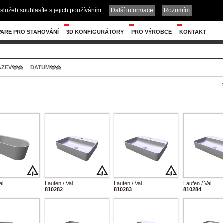
služeb souhlasíte s jejich používáním.
Další informace
Rozumím
ARE PRO STAHOVÁNÍ
3D KONFIGURÁTORY
PRO VÝROBCE
KONTAKT
ÁZEV
DATUM
al
Laufen / Val
Laufen / Val
Laufen / Val
810282
810283
810284