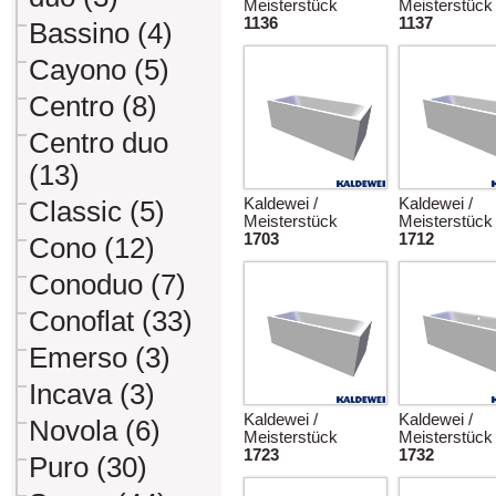
Meisterstück
Meisterstück
1136
1137
Bassino (4)
Cayono (5)
Centro (8)
Centro duo
(13)
Kaldewei /
Kaldewei /
Classic (5)
Meisterstück
Meisterstück
1703
1712
Cono (12)
Conoduo (7)
Conoflat (33)
Emerso (3)
Incava (3)
Kaldewei /
Kaldewei /
Novola (6)
Meisterstück
Meisterstück
1723
1732
Puro (30)