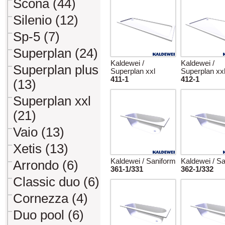
Scona (44)
Silenio (12)
Sp-5 (7)
Superplan (24)
Kaldewei /
Kaldewei /
Superplan plus
Superplan xxl
Superplan xx
411-1
412-1
(13)
Superplan xxl
(21)
Vaio (13)
Xetis (13)
Kaldewei / Saniform
Kaldewei / S
Arrondo (6)
361-1/331
362-1/332
Classic duo (6)
Cornezza (4)
Duo pool (6)