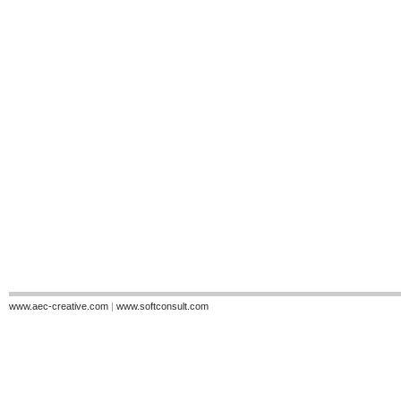
www.aec-creative.com
|
www.softconsult.com