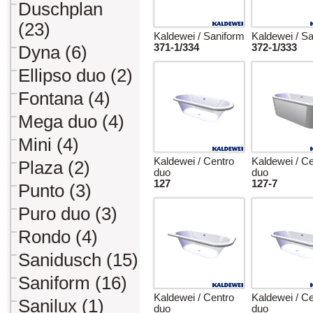
Duschplan
(23)
Kaldewei / Saniform
Kaldewei / S
371-1/334
372-1/333
Dyna (6)
Ellipso duo (2)
Fontana (4)
Mega duo (4)
Mini (4)
Kaldewei / Centro
Kaldewei / Ce
Plaza (2)
duo
duo
127
127-7
Punto (3)
Puro duo (3)
Rondo (4)
Sanidusch (15)
Saniform (16)
Kaldewei / Centro
Kaldewei / Ce
Sanilux (1)
duo
duo