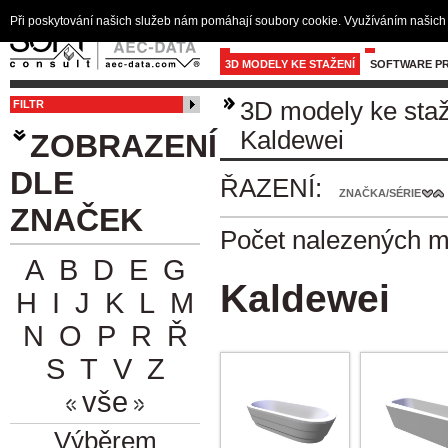
Při poskytování našich služeb nám pomáhají soubory cookie. Využíváním našich 
3D MODELY KE STAŽENÍ
SOFTWARE PR
3D modely ke sta
FILTR
Kaldewei
ZOBRAZENÍ
DLE
ŘAZENÍ:
ZNAČKA/SÉRIE
ZNAČEK
Počet nalezených 
A
B
D
E
G
Kaldewei
H
I
J
K
L
M
N
O
P
R
Ř
S
T
V
Z
vše
Výběrem