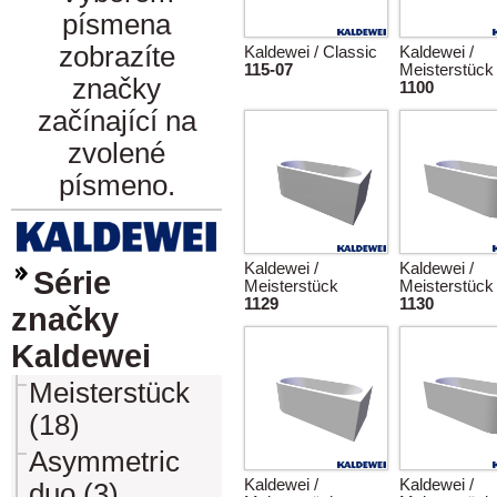
písmena
zobrazíte
Kaldewei / Classic
Kaldewei /
115-07
Meisterstück
značky
1100
začínající na
zvolené
písmeno.
Kaldewei /
Kaldewei /
Série
Meisterstück
Meisterstück
1129
1130
značky
Kaldewei
Meisterstück
(18)
Asymmetric
Kaldewei /
Kaldewei /
duo (3)