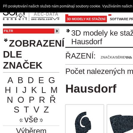
Při poskytování našich služeb nám pomáhají soubory cookie. Využíváním našich 
3D MODELY KE STAŽENÍ
SOFTWARE PR
3D modely ke sta
FILTR
Hausdorf
ZOBRAZENÍ
DLE
ŘAZENÍ:
ZNAČKA/SÉRIE
ZNAČEK
Počet nalezených 
A
B
D
E
G
Hausdorf
H
I
J
K
L
M
N
O
P
R
Ř
S
T
V
Z
vše
Výběrem