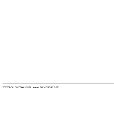
www.aec-creative.com
|
www.softconsult.com