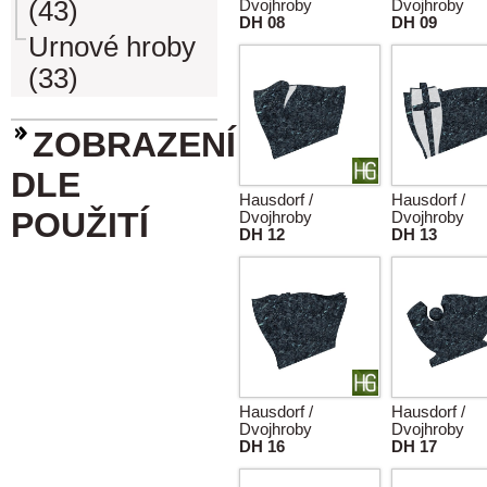
(43)
Dvojhroby
Dvojhroby
DH 08
DH 09
Urnové hroby
(33)
ZOBRAZENÍ
DLE
Hausdorf /
Hausdorf /
POUŽITÍ
Dvojhroby
Dvojhroby
DH 12
DH 13
Hausdorf /
Hausdorf /
Dvojhroby
Dvojhroby
DH 16
DH 17