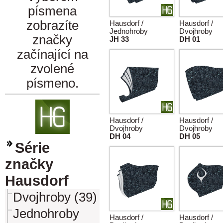
písmena
zobrazíte
Hausdorf /
Hausdorf /
Jednohroby
Dvojhroby
značky
JH 33
DH 01
začínající na
zvolené
písmeno.
Hausdorf /
Hausdorf /
Dvojhroby
Dvojhroby
DH 04
DH 05
Série
značky
Hausdorf
Dvojhroby (39)
Jednohroby
Hausdorf /
Hausdorf /