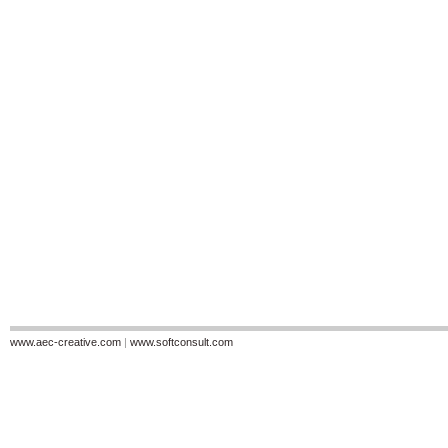
www.aec-creative.com
|
www.softconsult.com