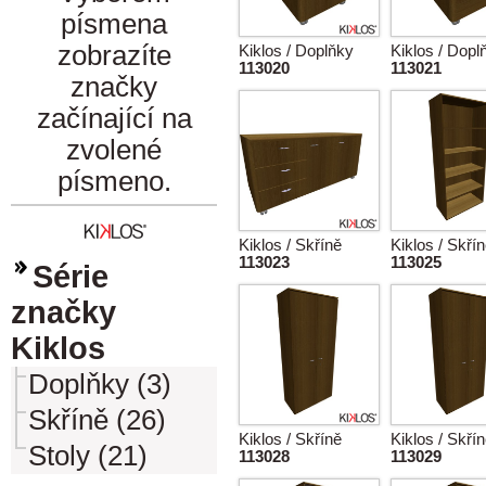
písmena
zobrazíte
Kiklos / Doplňky
Kiklos / Dopl
113020
113021
značky
začínající na
zvolené
písmeno.
Kiklos / Skříně
Kiklos / Skří
113023
113025
Série
značky
Kiklos
Doplňky (3)
Skříně (26)
Kiklos / Skříně
Kiklos / Skří
Stoly (21)
113028
113029