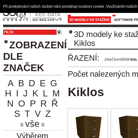
Při poskytování našich služeb nám pomáhají soubory cookie. Využíváním našich 
3D MODELY KE STAŽENÍ
SOFTWARE PR
3D modely ke sta
FILTR
Kiklos
ZOBRAZENÍ
DLE
ŘAZENÍ:
ZNAČKA/SÉRIE
ZNAČEK
Počet nalezených 
A
B
D
E
G
Kiklos
H
I
J
K
L
M
N
O
P
R
Ř
S
T
V
Z
vše
Výběrem