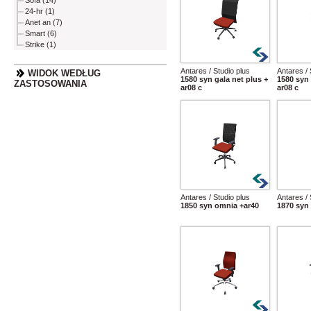
Sofa (14)
24-hr (1)
Anet an (7)
Smart (6)
Strike (1)
Antares / Studio plus
Antares / 
WIDOK WEDŁUG
1580 syn gala net plus +
1580 syn 
ZASTOSOWANIA
ar08 c
ar08 c
Antares / Studio plus
Antares / 
1850 syn omnia +ar40
1870 syn