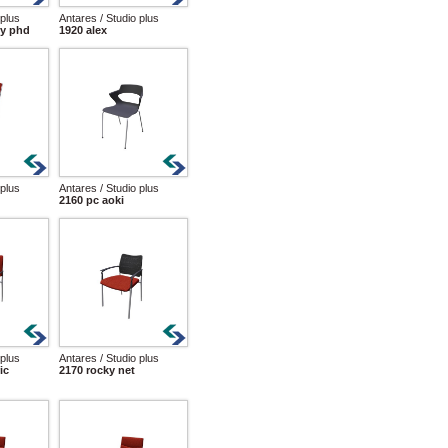
 plus
Antares / Studio plus
ty phd
1920 alex
 plus
Antares / Studio plus
2160 pc aoki
 plus
Antares / Studio plus
ic
2170 rocky net