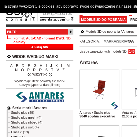
Ta strona wykorzystuje cookies, aby poprawić swoje doświadczenie na naszej s
MODELE 3D DO POBRANIA
PR
Modele 3D do pobrania
/
Antares
FILTR
Format:
AutoCAD - format DWG: 3D
KATEGORIA:
MARKA/SERIA
obiekty
Anuluj filtr
Liczba znalezionych modele 3D:
143
WIDOK WEDŁUG MARKI
Antares
A
B
D
E
G
H
I
J
K
L
M
N
O
P
R
Ř
S
T
V
Z
wszystko
Wybierając literę pokażą się marki
zaczynające na daną listerę.
Seria marki Antares
Antares / Studio plus
Antares / 
Studio plus (89)
9040 sophia executive
2160 s pc
Studio plus mesh (4)
Studio plus ribbed (4)
Studio plus soft (4)
Classic (13)