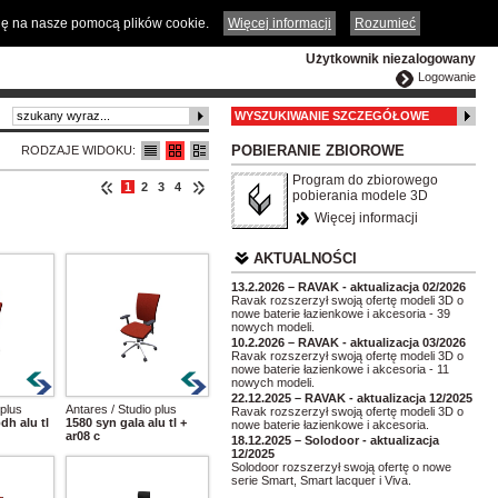
ČESKY
ENGLISH
DEUTSCH
POLSKA
odę na nasze pomocą plików cookie.
Więcej informacji
Rozumieć
Użytkownik niezalogowany
Logowanie
WYSZUKIWANIE SZCZEGÓŁOWE
POBIERANIE ZBIOROWE
RODZAJE WIDOKU:
Program do zbiorowego
1
2
3
4
pobierania modele 3D
Więcej informacji
AKTUALNOŚCI
13.2.2026 – RAVAK - aktualizacja 02/2026
Ravak rozszerzył swoją ofertę modeli 3D o
nowe baterie łazienkowe i akcesoria - 39
nowych modeli.
10.2.2026 – RAVAK - aktualizacja 03/2026
Ravak rozszerzył swoją ofertę modeli 3D o
nowe baterie łazienkowe i akcesoria - 11
nowych modeli.
22.12.2025 – RAVAK - aktualizacja 12/2025
 plus
Antares / Studio plus
Ravak rozszerzył swoją ofertę modeli 3D o
dh alu tl
1580 syn gala alu tl +
nowe baterie łazienkowe i akcesoria.
ar08 c
18.12.2025 – Solodoor - aktualizacja
12/2025
Solodoor rozszerzył swoją ofertę o nowe
serie Smart, Smart lacquer i Viva.