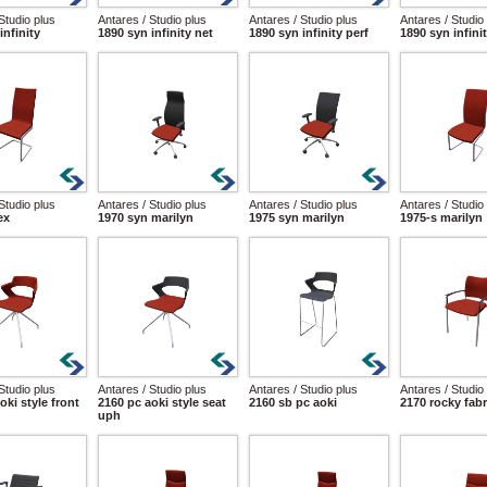
Studio plus
Antares / Studio plus
Antares / Studio plus
Antares / Studio
infinity
1890 syn infinity net
1890 syn infinity perf
1890 syn infini
Studio plus
Antares / Studio plus
Antares / Studio plus
Antares / Studio
ex
1970 syn marilyn
1975 syn marilyn
1975-s marilyn
Studio plus
Antares / Studio plus
Antares / Studio plus
Antares / Studio
oki style front
2160 pc aoki style seat
2160 sb pc aoki
2170 rocky fabr
uph