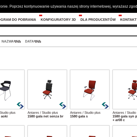
tronie. Poprzez kontynuowanie używania naszej strony internetowej, wyrażasz zg
OGRAM DO POBRANIA
KONFIGURATORY 3D
DLA PRODUCENTÓW
KONTAKT
NAZWA
DATA
Studio plus
Antares / Studio plus
Antares / Studio plus
Antares / Studio
 aoki
1580 gala net senza br
1580 gala s
1580 gala syn p
+ ar08 c