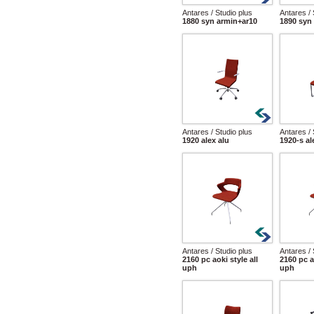
Antares / Studio plus
Antares / 
1880 syn armin+ar10
1890 syn 
Antares / Studio plus
Antares / 
1920 alex alu
1920-s al
Antares / Studio plus
Antares / 
2160 pc aoki style all
2160 pc a
uph
uph