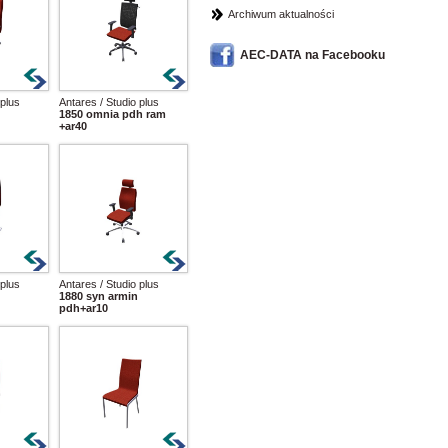
Archiwum aktualności
AEC-DATA na Facebooku
 plus
Antares / Studio plus
1850 omnia pdh ram
+ar40
 plus
Antares / Studio plus
1880 syn armin
pdh+ar10