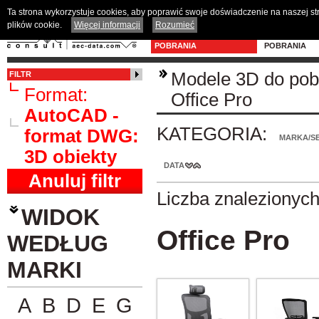
Ta strona wykorzystuje cookies, aby poprawić swoje doświadczenie na naszej s
plików cookie.
Więcej informacji
Rozumieć
MODELE 3D DO
PROGRAM D
POBRANIA
POBRANIA
Modele 3D do pob
FILTR
Format:
Office Pro
AutoCAD -
KATEGORIA:
format DWG:
MARKA/SE
3D obiekty
DATA
Anuluj filtr
Liczba znalezionyc
WIDOK
Office Pro
WEDŁUG
MARKI
A
B
D
E
G