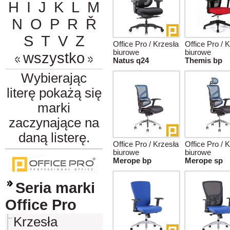
H
I
J
K
L
M
N
O
P
R
Ř
S
T
V
Z
Office Pro / Krzesła
Office Pro / 
biurowe
biurowe
wszystko
Natus q24
Themis bp
Wybierając
literę pokażą się
marki
zaczynające na
daną listerę.
Office Pro / Krzesła
Office Pro / 
biurowe
biurowe
Merope bp
Merope sp
Seria marki
Office Pro
Krzesła