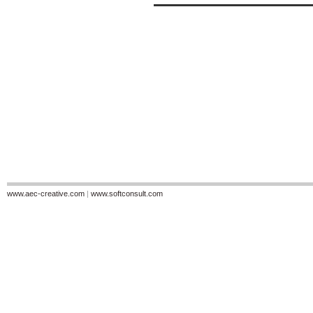
www.aec-creative.com
|
www.softconsult.com