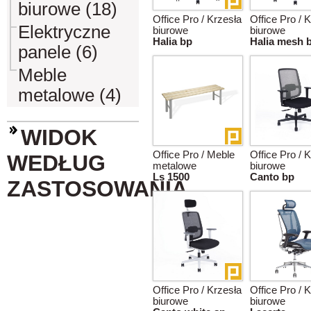
biurowe (18)
Office Pro / Krzesła
Office Pro / 
Elektryczne
biurowe
biurowe
Halia bp
Halia mesh 
panele (6)
Meble
metalowe (4)
WIDOK
Office Pro / Meble
Office Pro / 
WEDŁUG
metalowe
biurowe
Ls 1500
Canto bp
ZASTOSOWANIA
Office Pro / Krzesła
Office Pro / 
biurowe
biurowe