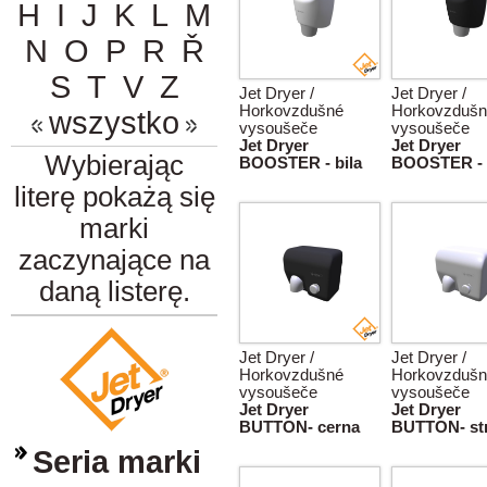
H
I
J
K
L
M
N
O
P
R
Ř
S
T
V
Z
Jet Dryer /
Jet Dryer /
Horkovzdušné
Horkovzdušn
wszystko
vysoušeče
vysoušeče
Jet Dryer
Jet Dryer
Wybierając
BOOSTER - bila
BOOSTER - 
literę pokażą się
marki
zaczynające na
daną listerę.
Jet Dryer /
Jet Dryer /
Horkovzdušné
Horkovzdušn
vysoušeče
vysoušeče
Jet Dryer
Jet Dryer
BUTTON- cerna
BUTTON- str
Seria marki