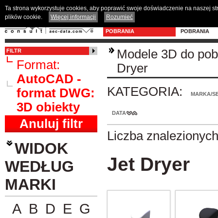
Ta strona wykorzystuje cookies, aby poprawić swoje doświadczenie na naszej s
plików cookie.
Więcej informacji
Rozumieć
MODELE 3D DO
PROGRAM D
POBRANIA
POBRANIA
Modele 3D do pob
FILTR
Format:
Dryer
AutoCAD -
KATEGORIA:
format DWG:
MARKA/SE
3D obiekty
DATA
Anuluj filtr
Liczba znalezionyc
WIDOK
Jet Dryer
WEDŁUG
MARKI
A
B
D
E
G