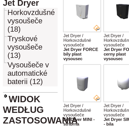
Jet Dryer
Horkovzdušné
vysoušeče
(18)
Jet Dryer /
Jet Dryer /
Tryskové
Horkovzdušné
Horkovzdušn
vysoušeče
vysoušeče
vysoušeče
Jet Dryer FORCE
Jet Dryer 
(13)
bily plast
cerny plast
vysousec
vysousec
Vysoušeče v
automatické
baterii (12)
WIDOK
Jet Dryer /
Jet Dryer /
WEDŁUG
Horkovzdušné
Horkovzdušn
vysoušeče
vysoušeče
ZASTOSOWANIA
Jet Dryer MINI -
Jet Dryer S
stribrna
- bila