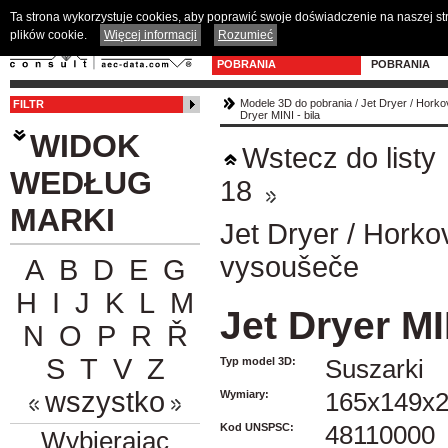
Ta strona wykorzystuje cookies, aby poprawić swoje doświadczenie na naszej s
plików cookie.
Więcej informacji
Rozumieć
MODELE 3D DO
PROGRAM D
POBRANIA
POBRANIA
Modele 3D do pobrania
/
Jet Dryer
/
Horko
FILTR
Dryer MINI - bila
WIDOK
Wstecz do listy
WEDŁUG
18
MARKI
Jet Dryer
/
Horko
vysoušeče
A
B
D
E
G
H
I
J
K
L
M
Jet Dryer MIN
N
O
P
R
Ř
S
T
V
Z
Typ model 3D:
Suszarki
wszystko
Wymiary:
165x149x
Kod UNSPSC:
48110000
Wybierając