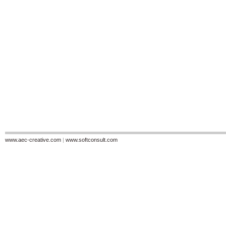
www.aec-creative.com
|
www.softconsult.com