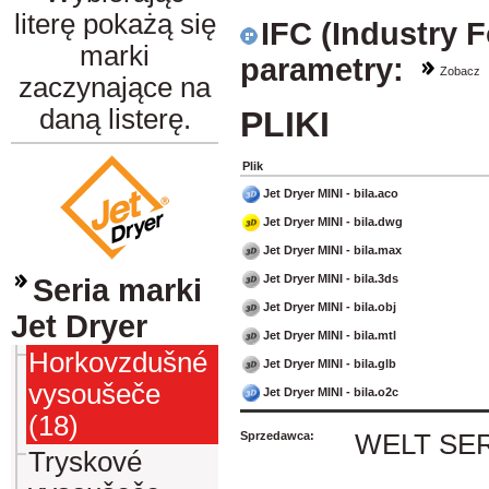
literę pokażą się
IFC (Industry 
marki
parametry:
Zobacz
zaczynające na
daną listerę.
PLIKI
Plik
Jet Dryer MINI - bila.aco
Jet Dryer MINI - bila.dwg
Jet Dryer MINI - bila.max
Jet Dryer MINI - bila.3ds
Seria marki
Jet Dryer MINI - bila.obj
Jet Dryer
Jet Dryer MINI - bila.mtl
Horkovzdušné
Jet Dryer MINI - bila.glb
vysoušeče
Jet Dryer MINI - bila.o2c
(18)
Sprzedawca:
WELT SERVI
Tryskové