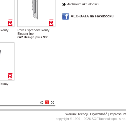
Archiwum aktualności
AEC-DATA na Facebooku
 kouty
Roth / Sprchové kouty
Elegant line
Gr2 design plus 900
 kouty
1
Warunki licencji
|
Prywatność
|
Impressum
copyright © 1999 – 2026 SOFTconsult spol. s r.o.