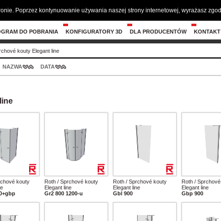
tronie. Poprzez kontynuowanie używania naszej strony internetowej, wyrażasz zg
OGRAM DO POBRANIA
KONFIGURATORY 3D
DLA PRODUCENTÓW
KONTAKT
chové kouty Elegant line
NAZWA
DATA
line
rchové kouty
Roth / Sprchové kouty
Roth / Sprchové kouty
Roth / Sprchové
ne
Elegant line
Elegant line
Elegant line
00+gbp
Gr2 800 1200-u
Gbl 900
Gbp 900