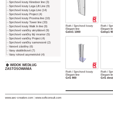
Sprchové kouty Kinedoor line (3)
Sprchové kouty Lega Lift Line (9)
Sprchové kouty Lega Line (14)
Sprchové kouty Project (4)
Sprchové kouty Proxima line (10)
Sprchové kouty Tower line (33)
Roth / Sprchové kouty
Roth / Sp
Sprchové kouty Walk In line (9)
Elegant line
Elegant li
Sprchové vaničky akrylátové (9)
Gdnl1 1000
Gdnp1 9
Sprchové vaničky litý mramor (5)
Sprchové vaničky Project (4)
Sprchové vaničky samonosné (2)
Vanové zástěny (6)
Vany obdélníkové (7)
Vany rohové asymetrické (4)
WIDOK WEDŁUG
ZASTOSOWANIA
Roth / Sprchové kouty
Roth / Sp
Elegant line
Elegant li
Grl1 900
Grl1 desi
www.aec-creative.com
|
www.softconsult.com