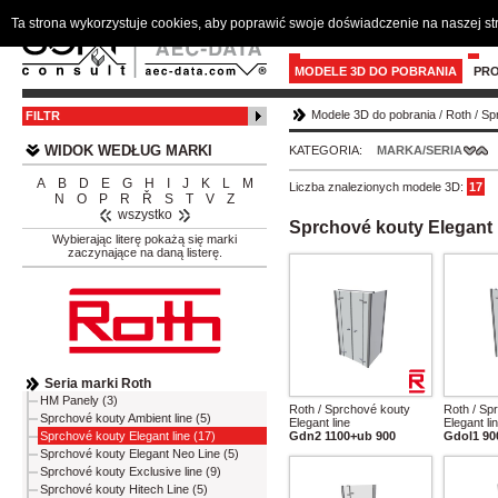
Ta strona wykorzystuje cookies, aby poprawić swoje doświadczenie na naszej s
MODELE 3D DO POBRANIA
PR
Modele 3D do pobrania
/
Roth
/
Spr
FILTR
WIDOK WEDŁUG MARKI
KATEGORIA:
MARKA/SERIA
A
B
D
E
G
H
I
J
K
L
M
Liczba znalezionych modele 3D:
17
N
O
P
R
Ř
S
T
V
Z
wszystko
Sprchové kouty Elegant 
Wybierając literę pokażą się marki
zaczynające na daną listerę.
Seria marki Roth
HM Panely (3)
Roth / Sprchové kouty
Roth / Sp
Sprchové kouty Ambient line (5)
Elegant line
Elegant li
Gdn2 1100+ub 900
Gdol1 9
Sprchové kouty Elegant line (17)
Sprchové kouty Elegant Neo Line (5)
Sprchové kouty Exclusive line (9)
Sprchové kouty Hitech Line (5)