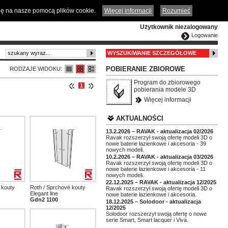
ČESKY
ENGLISH
DEUTSCH
POLSKA
odę na nasze pomocą plików cookie.
Więcej informacji
Rozumieć
Użytkownik niezalogowany
Logowanie
WYSZUKIWANIE SZCZEGÓŁOWE
POBIERANIE ZBIOROWE
RODZAJE WIDOKU:
Program do zbiorowego
1
pobierania modele 3D
Więcej informacji
AKTUALNOŚCI
13.2.2026 – RAVAK - aktualizacja 02/2026
Ravak rozszerzył swoją ofertę modeli 3D o
nowe baterie łazienkowe i akcesoria - 39
nowych modeli.
10.2.2026 – RAVAK - aktualizacja 03/2026
Ravak rozszerzył swoją ofertę modeli 3D o
nowe baterie łazienkowe i akcesoria - 11
nowych modeli.
22.12.2025 – RAVAK - aktualizacja 12/2025
 kouty
Roth / Sprchové kouty
Ravak rozszerzył swoją ofertę modeli 3D o
Elegant line
nowe baterie łazienkowe i akcesoria.
Gdn2 1100
18.12.2025 – Solodoor - aktualizacja
12/2025
Solodoor rozszerzył swoją ofertę o nowe
serie Smart, Smart lacquer i Viva.