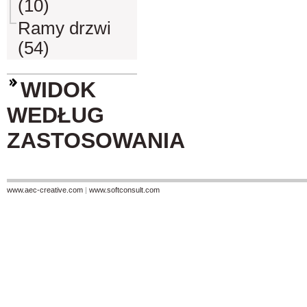
(10)
Ramy drzwi
(54)
WIDOK
WEDŁUG
ZASTOSOWANIA
www.aec-creative.com
|
www.softconsult.com