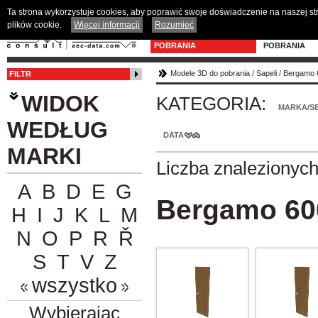
Ta strona wykorzystuje cookies, aby poprawić swoje doświadczenie na naszej s
plików cookie.
Więcej informacji
Rozumieć
MODELE 3D DO
PROGRAM D
POBRANIA
POBRANIA
Modele 3D do pobrania
/
Sapeli
/
Bergamo 
FILTR
WIDOK
KATEGORIA:
MARKA/SE
WEDŁUG
DATA
MARKI
Liczba znalezionyc
A
B
D
E
G
Bergamo 60
H
I
J
K
L
M
N
O
P
R
Ř
S
T
V
Z
wszystko
Wybierając