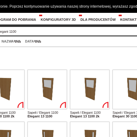
tronie. Poprzez kontynuowanie używania naszej strony internetowej, wyrażasz zg
OGRAM DO POBRANIA
KONFIGURATORY 3D
DLA PRODUCENTÓW
KONTAKT
legant 1100
NAZWA
DATA
legant 1100
Sapeli / Elegant 1100
Sapeli / Elegant 1100
Sapeli / Elegant
0 1100 2k
Elegant 13 1100
Elegant 13 1100 2k
Elegant 30 110