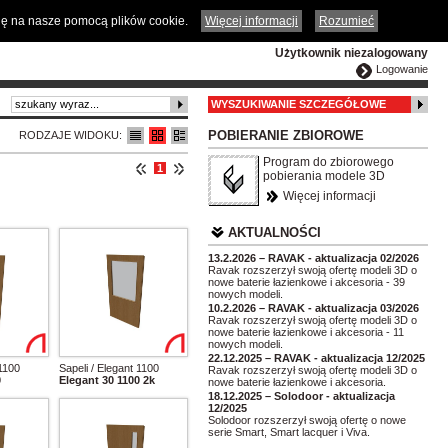
ČESKY
ENGLISH
DEUTSCH
POLSKA
odę na nasze pomocą plików cookie.
Więcej informacji
Rozumieć
Użytkownik niezalogowany
Logowanie
WYSZUKIWANIE SZCZEGÓŁOWE
POBIERANIE ZBIOROWE
RODZAJE WIDOKU:
Program do zbiorowego
1
pobierania modele 3D
Więcej informacji
AKTUALNOŚCI
13.2.2026 – RAVAK - aktualizacja 02/2026
Ravak rozszerzył swoją ofertę modeli 3D o
nowe baterie łazienkowe i akcesoria - 39
nowych modeli.
10.2.2026 – RAVAK - aktualizacja 03/2026
Ravak rozszerzył swoją ofertę modeli 3D o
nowe baterie łazienkowe i akcesoria - 11
nowych modeli.
22.12.2025 – RAVAK - aktualizacja 12/2025
 1100
Sapeli / Elegant 1100
Ravak rozszerzył swoją ofertę modeli 3D o
0
Elegant 30 1100 2k
nowe baterie łazienkowe i akcesoria.
18.12.2025 – Solodoor - aktualizacja
12/2025
Solodoor rozszerzył swoją ofertę o nowe
serie Smart, Smart lacquer i Viva.