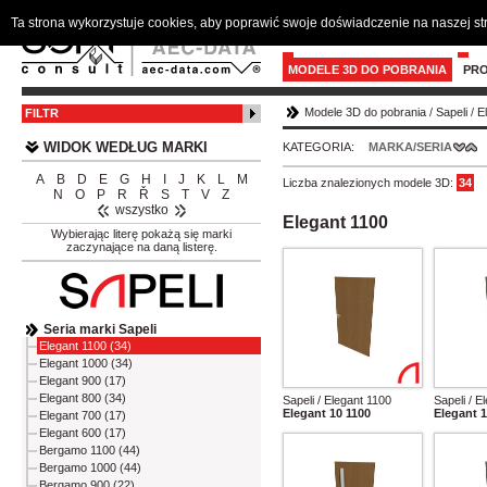
Ta strona wykorzystuje cookies, aby poprawić swoje doświadczenie na naszej s
MODELE 3D DO POBRANIA
PR
Modele 3D do pobrania
/
Sapeli
/
E
FILTR
WIDOK WEDŁUG MARKI
KATEGORIA:
MARKA/SERIA
A
B
D
E
G
H
I
J
K
L
M
Liczba znalezionych modele 3D:
34
N
O
P
R
Ř
S
T
V
Z
wszystko
Elegant 1100
Wybierając literę pokażą się marki
zaczynające na daną listerę.
Seria marki Sapeli
Elegant 1100 (34)
Elegant 1000 (34)
Elegant 900 (17)
Elegant 800 (34)
Sapeli / Elegant 1100
Sapeli / E
Elegant 10 1100
Elegant 1
Elegant 700 (17)
Elegant 600 (17)
Bergamo 1100 (44)
Bergamo 1000 (44)
Bergamo 900 (22)