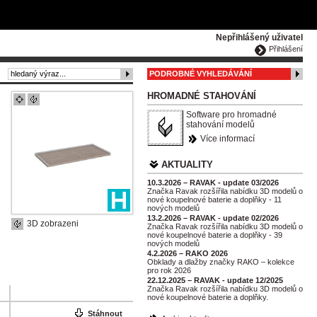
ČESKY
ENGLISH
DEUTSCH
POLSKA
Nepřihlášený uživatel
Přihlášení
PODROBNÉ VYHLEDÁVÁNÍ
HROMADNÉ STAHOVÁNÍ
Software pro hromadné
stahování modelů
Více informací
AKTUALITY
10.3.2026 – RAVAK - update 03/2026
Značka Ravak rozšířila nabídku 3D modelů o
nové koupelnové baterie a doplňky - 11
nových modelů
13.2.2026 – RAVAK - update 02/2026
3D zobrazeni
Značka Ravak rozšířila nabídku 3D modelů o
nové koupelnové baterie a doplňky - 39
nových modelů
4.2.2026 – RAKO 2026
Obklady a dlažby značky RAKO – kolekce
pro rok 2026
22.12.2025 – RAVAK - update 12/2025
Značka Ravak rozšířila nabídku 3D modelů o
nové koupelnové baterie a doplňky.
Stáhnout