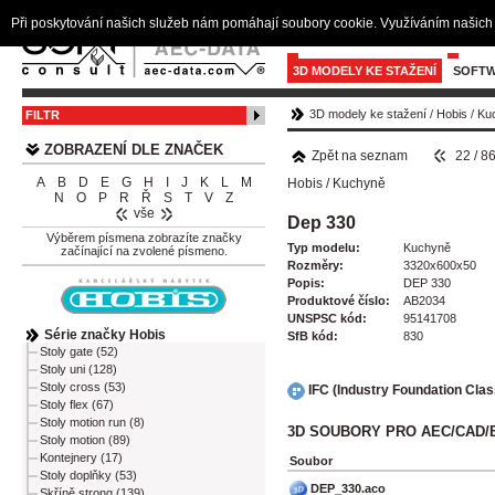
Při poskytování našich služeb nám pomáhají soubory cookie. Využíváním našich 
3D MODELY KE STAŽENÍ
SOFTW
3D modely ke stažení
/
Hobis
/
Ku
FILTR
ZOBRAZENÍ DLE ZNAČEK
Zpět na seznam
22 / 8
A
B
D
E
G
H
I
J
K
L
M
Hobis
/
Kuchyně
N
O
P
R
Ř
S
T
V
Z
vše
Dep 330
Výběrem písmena zobrazíte značky
Typ modelu:
Kuchyně
začínající na zvolené písmeno.
Rozměry:
3320x600x50
Popis:
DEP 330
Produktové číslo:
AB2034
UNSPSC kód:
95141708
Série značky Hobis
SfB kód:
830
Stoly gate (52)
Stoly uni (128)
Stoly cross (53)
IFC (Industry Foundation Cla
Stoly flex (67)
Stoly motion run (8)
3D SOUBORY PRO AEC/CAD/
Stoly motion (89)
Kontejnery (17)
Soubor
Stoly doplňky (53)
DEP_330.aco
Skříně strong (139)