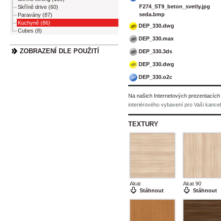
F274_ST9_beton_svetly.jpg
Skříně drive (60)
seda.bmp
Paravány (87)
Kuchyně (86)
DEP_330.dwg
Cubes (8)
DEP_330.max
ZOBRAZENÍ DLE POUŽITÍ
DEP_330.3ds
DEP_330.dwg
DEP_330.o2c
Na našich Internetových prezentacích
interiérového vybavení pro Vaši kancel
TEXTURY
Akat
Akat 90
Stáhnout
Stáhnout