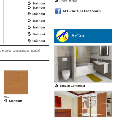
Archiv aktualit
Stáhnout
Stáhnout
AEC-DATA na Facebooku
Stáhnout
Stáhnout
Stáhnout
Stáhnout
ArCon
Stáhnout
je rychlost a spolehlivost dodání
SimLab Composer
Olse
Stáhnout