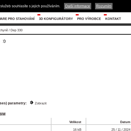
služeb souhlasíte s jejich používáním.
Další informace
Rozumím
ARE PRO STAHOVÁNÍ
3D KONFIGURÁTORY
PRO VÝROBCE
KONTAKT
chyně
/
Dep 330
6
sses) parametry:
Zobrazit
BIM
Velikost
Datum
16 kB
25 / 11 / 2024