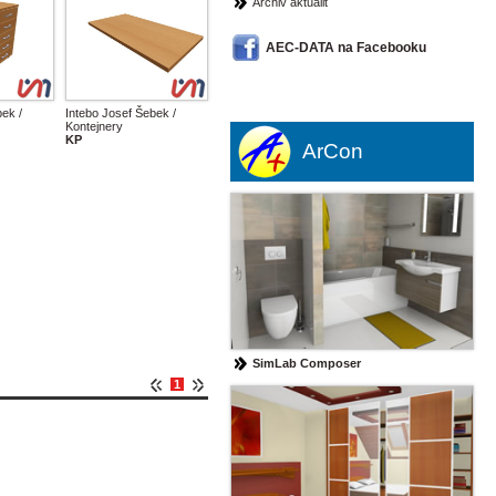
Archiv aktualit
AEC-DATA na Facebooku
ek /
Intebo Josef Šebek /
Kontejnery
KP
ArCon
SimLab Composer
1