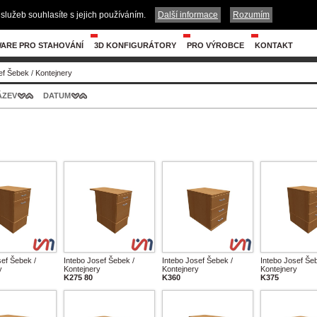
služeb souhlasíte s jejich používáním.
Další informace
Rozumím
ARE PRO STAHOVÁNÍ
3D KONFIGURÁTORY
PRO VÝROBCE
KONTAKT
ef Šebek
/
Kontejnery
ÁZEV
DATUM
sef Šebek /
Intebo Josef Šebek /
Intebo Josef Šebek /
Intebo Josef Šeb
y
Kontejnery
Kontejnery
Kontejnery
K275 80
K360
K375