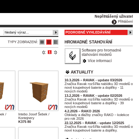
ČESKY
ENGLISH
DEUTSCH
POLSKA
Nepřihlášený uživatel
Přihlášení
PODROBNÉ VYHLEDÁVÁNÍ
HROMADNÉ STAHOVÁNÍ
TYPY ZOBRAZENÍ:
Software pro hromadné
1
stahování modelů
Více informací
AKTUALITY
10.3.2026 – RAVAK - update 03/2026
Značka Ravak rozšířila nabídku 3D modelů o
nové koupelnové baterie a doplňky - 11
nových modelů
13.2.2026 – RAVAK - update 02/2026
Značka Ravak rozšířila nabídku 3D modelů o
nové koupelnové baterie a doplňky - 39
nových modelů
4.2.2026 – RAKO 2026
ek /
Intebo Josef Šebek /
Obklady a dlažby značky RAKO – kolekce
Kontejnery
pro rok 2026
K375 80
22.12.2025 – RAVAK - update 12/2025
Značka Ravak rozšířila nabídku 3D modelů o
nové koupelnové baterie a doplňky.