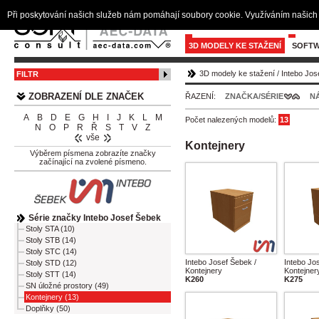
Při poskytování našich služeb nám pomáhají soubory cookie. Využíváním našich 
3D MODELY KE STAŽENÍ
SOFTW
3D modely ke stažení
/
Intebo Jos
FILTR
ZOBRAZENÍ DLE ZNAČEK
ŘAZENÍ:
ZNAČKA/SÉRIE
N
A
B
D
E
G
H
I
J
K
L
M
Počet nalezených modelů:
13
N
O
P
R
Ř
S
T
V
Z
vše
Kontejnery
Výběrem písmena zobrazíte značky
začínající na zvolené písmeno.
Série značky Intebo Josef Šebek
Stoly STA (10)
Stoly STB (14)
Stoly STC (14)
Intebo Josef Šebek /
Intebo Jo
Stoly STD (12)
Kontejnery
Kontejner
Stoly STT (14)
K260
K275
SN úložné prostory (49)
Kontejnery (13)
Doplňky (50)