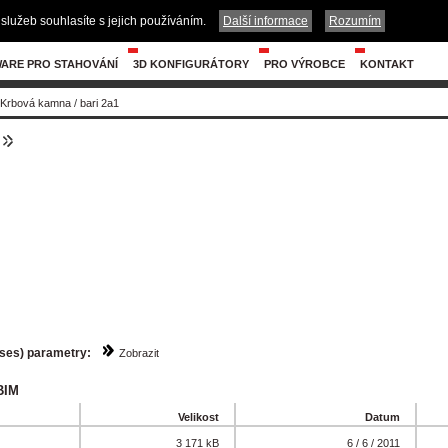
služeb souhlasíte s jejich používáním.
Další informace
Rozumím
ARE PRO STAHOVÁNÍ
3D KONFIGURÁTORY
PRO VÝROBCE
KONTAKT
Krbová kamna
/
bari 2a1
sses) parametry:
Zobrazit
BIM
Velikost
Datum
3 171 kB
6 / 6 / 2011