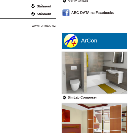
Archiv aktualit
Stáhnout
AEC-DATA na Facebooku
Stáhnout
www.romotop.cz
ArCon
SimLab Composer