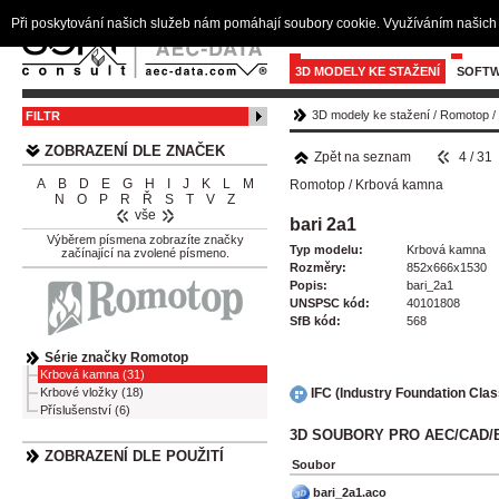
Při poskytování našich služeb nám pomáhají soubory cookie. Využíváním našich 
3D MODELY KE STAŽENÍ
SOFTW
3D modely ke stažení
/
Romotop
/
FILTR
ZOBRAZENÍ DLE ZNAČEK
Zpět na seznam
4 / 31
A
B
D
E
G
H
I
J
K
L
M
Romotop
/
Krbová kamna
N
O
P
R
Ř
S
T
V
Z
vše
bari 2a1
Výběrem písmena zobrazíte značky
Typ modelu:
Krbová kamna
začínající na zvolené písmeno.
Rozměry:
852x666x1530
Popis:
bari_2a1
UNSPSC kód:
40101808
SfB kód:
568
Série značky Romotop
Krbová kamna (31)
IFC (Industry Foundation Cla
Krbové vložky (18)
Příslušenství (6)
3D SOUBORY PRO AEC/CAD/
ZOBRAZENÍ DLE POUŽITÍ
Soubor
bari_2a1.aco