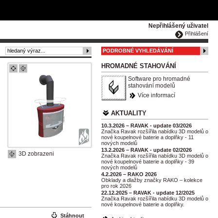
ČESKY
ENGLISH
DEUTSCH
POLSKA
Nepřihlášený uživatel
Přihlášení
PODROBNÉ VYHLEDÁVÁNÍ
HROMADNÉ STAHOVÁNÍ
Software pro hromadné
stahování modelů
Více informací
AKTUALITY
10.3.2026 – RAVAK - update 03/2026
Značka Ravak rozšířila nabídku 3D modelů o
nové koupelnové baterie a doplňky - 11
nových modelů
13.2.2026 – RAVAK - update 02/2026
3D zobrazeni
Značka Ravak rozšířila nabídku 3D modelů o
nové koupelnové baterie a doplňky - 39
nových modelů
4.2.2026 – RAKO 2026
Obklady a dlažby značky RAKO – kolekce
pro rok 2026
22.12.2025 – RAVAK - update 12/2025
Značka Ravak rozšířila nabídku 3D modelů o
nové koupelnové baterie a doplňky.
Stáhnout