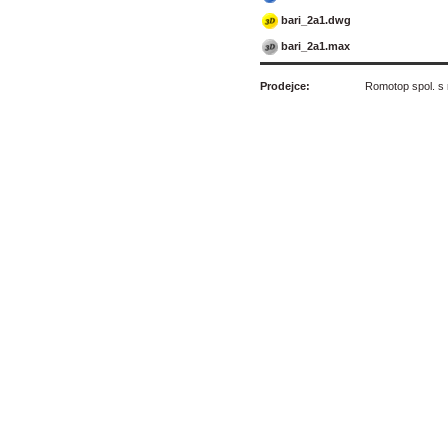
bari_2a1.dwg
bari_2a1.max
Prodejce:
Romotop spol. s r