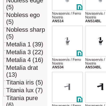
Nobless edge
(5)
Nobless ego
Novaservis / Ferro
Novaservis /
Nostris
Nostris
(5)
ANS14
ANS14BL
Nobless sharp
(5)
Metalia 1 (39)
Metalia 3 (22)
Metalia 4 (16)
Novaservis / Ferro
Novaservis /
Nostris
Nostris
Metalia drat
ANS34
ANS34BL
(13)
Titania iris (5)
Titania lux (7)
Titania pure
(6)
Novaservis / Ferro
Novaservis /