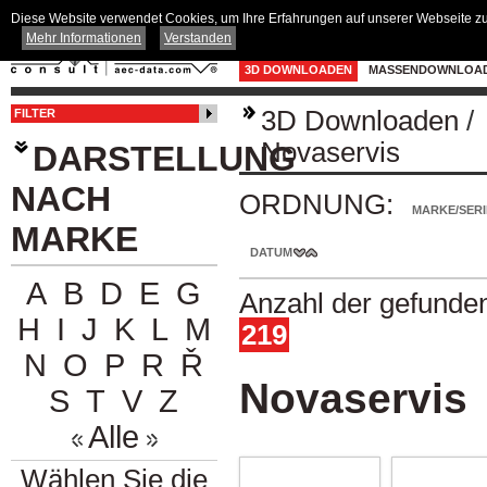
Diese Website verwendet Cookies, um Ihre Erfahrungen auf unserer Webseite zu 
Mehr Informationen
Verstanden
3D DOWNLOADEN
MASSENDOWNLOA
3D Downloaden
/
FILTER
Novaservis
DARSTELLUNG
NACH
ORDNUNG:
MARKE/SERI
MARKE
DATUM
A
B
D
E
G
Anzahl der gefunde
H
I
J
K
L
M
219
N
O
P
R
Ř
Novaservis
S
T
V
Z
Alle
Wählen Sie die