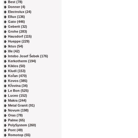
Best (78)
Donner (4)
Electrolux (24)
Ellux (136)
Gato (446)
Geberit (32)
Grohe (283)
Hausdorf (115)
Hueppe (229)
Iktus (54)
Ille (42)
Intebo Josef Šebek (176)
Kerkotherm (194)
Kiklos (50)
Kludi (153)
Kořan (470)
Kovos (385)
Křovina (34)
Le Bon (525)
Luceo (152)
Makra (244)
Metal Granit (91)
Novum (198)
Oras (78)
Palme (65)
PolySystem (260)
Pont (49)
Romotop (55)