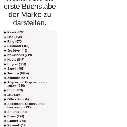
erste Buchstabe
der Marke zu
darstellen.
Ravak (827)
Isan (469)
Riho (570)
Solodoor (463)
Jet Dryer (43)
Novaservis (219)
Hobis (847)
Krajcar (396)
Sapeli (495)
Trachea (8484)
Zehnder (837)
Allgemeine Gegenstände -
außen (736)
Roth (163)
Jika (305)
Office Pro (75)
Allgemeine Gegenstände -
Innenraum (496)
Antares (144)
Exner (224)
Laufen (765)
Prowork (47)