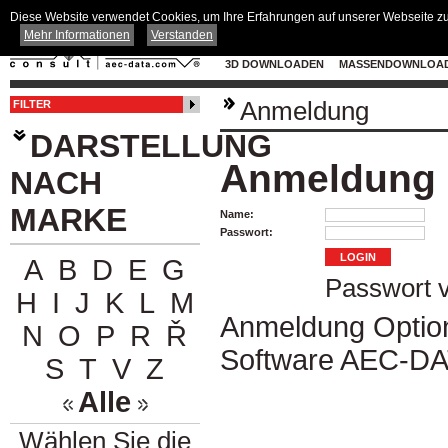
Diese Website verwendet Cookies, um Ihre Erfahrungen auf unserer Webseite zu 
Mehr Informationen
Verstanden
3D DOWNLOADEN
MASSENDOWNLOA
Anmeldung
FILTER
DARSTELLUNG
Anmeldung
NACH
MARKE
Name:
Passwort:
A
B
D
E
G
Passwort 
H
I
J
K
L
M
Anmeldung Option 
N
O
P
R
Ř
Software
AEC-DA
S
T
V
Z
Alle
Wählen Sie die