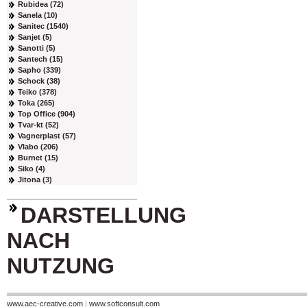
Rubidea (72)
Sanela (10)
Sanitec (1540)
Sanjet (5)
Sanotti (5)
Santech (15)
Sapho (339)
Schock (38)
Teiko (378)
Toka (265)
Top Office (904)
Tvar-kt (52)
Vagnerplast (57)
Vlabo (206)
Burnet (15)
Siko (4)
Jitona (3)
DARSTELLUNG
NACH
NUTZUNG
www.aec-creative.com
|
www.softconsult.com