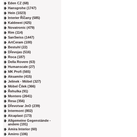
Eden CZ (68)
Hansgrohe (1747)
Hein (1023)
Interier Říčany (585)
Kaldewei (425)
Novatronic (479)
Rim (114)
SanSwiss (1447)
ArtCeram (100)
Bestuhl (22)
Dřevojas (516)
Roca (187)
Della Rovere (63)
Humanscale (27)
MK Profi (565)
Aksamite (415)
Jelinek - Möbel (327)
Möbel Čilek (366)
Řehulka (91)
Montero (2641)
Resa (356)
Dřevotvar JnO (239)
Intermont (802)
Alcaplast (173)
Allgemeine Gegenstände -
andere (191)
Amira Interior (60)
Amirro (106)