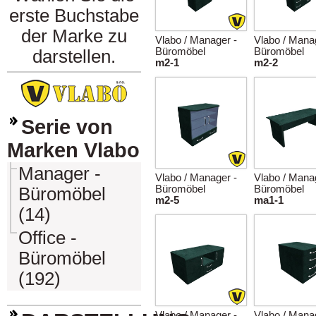
erste Buchstabe
der Marke zu
Vlabo / Manager -
Vlabo / Mana
Büromöbel
Büromöbel
darstellen.
m2-1
m2-2
Serie von
Marken Vlabo
Manager -
Vlabo / Manager -
Vlabo / Mana
Büromöbel
Büromöbel
Büromöbel
m2-5
ma1-1
(14)
Office -
Büromöbel
(192)
Vlabo / Manager -
Vlabo / Mana