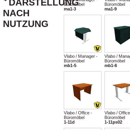
DARSTELLUNG
Büromöbel
Büromöbel
ma1-3
ma1-9
NACH
NUTZUNG
Vlabo / Manager -
Vlabo / Mana
Büromöbel
Büromöbel
mb1-5
mb1-6
Vlabo / Office -
Vlabo / Office
Büromöbel
Büromöbel
1-11d
1-11ps02