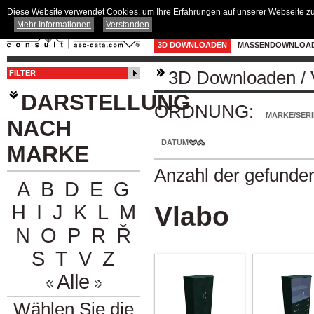
Diese Website verwendet Cookies, um Ihre Erfahrungen auf unserer Webseite zu 
Mehr Informationen
Verstanden
3D DOWNLOADEN
MASSENDOWNLOA
3D Downloaden
/
FILTER
DARSTELLUNG
ORDNUNG:
MARKE/SERI
NACH
DATUM
MARKE
Anzahl der gefunde
A
B
D
E
G
H
I
J
K
L
M
Vlabo
N
O
P
R
Ř
S
T
V
Z
Alle
Wählen Sie die