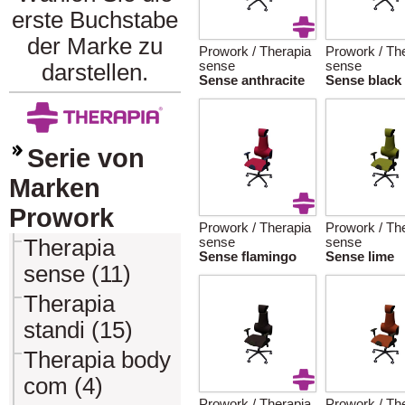
erste Buchstabe
der Marke zu
Prowork / Therapia
Prowork / Th
sense
sense
darstellen.
Sense anthracite
Sense black
Serie von
Marken
Prowork
Prowork / Therapia
Prowork / Th
Therapia
sense
sense
Sense flamingo
Sense lime
sense (11)
Therapia
standi (15)
Therapia body
com (4)
Prowork / Therapia
Prowork / Th