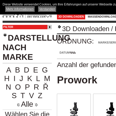
Diese Website verwendet Cookies, um Ihre Erfahrungen auf unserer Webseite zu 
Mehr Informationen
Verstanden
3D DOWNLOADEN
MASSENDOWNLOA
3D Downloaden
/
FILTER
DARSTELLUNG
ORDNUNG:
MARKE/SERI
NACH
DATUM
MARKE
Anzahl der gefunde
A
B
D
E
G
H
I
J
K
L
M
Prowork
N
O
P
R
Ř
S
T
V
Z
Alle
Wählen Sie die