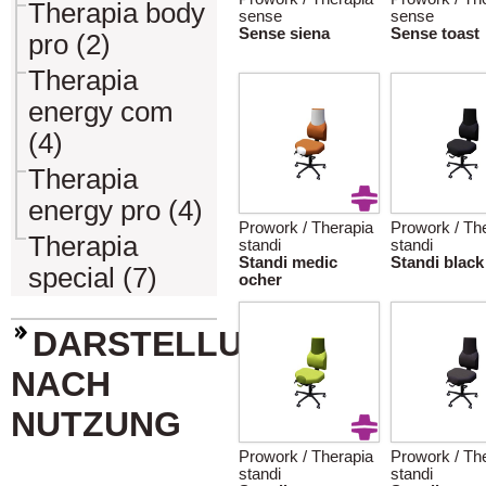
Therapia body
sense
sense
Sense siena
Sense toast
pro (2)
Therapia
energy com
(4)
Therapia
energy pro (4)
Prowork / Therapia
Prowork / Th
Therapia
standi
standi
Standi medic
Standi black
special (7)
ocher
DARSTELLUNG
NACH
NUTZUNG
Prowork / Therapia
Prowork / Th
standi
standi