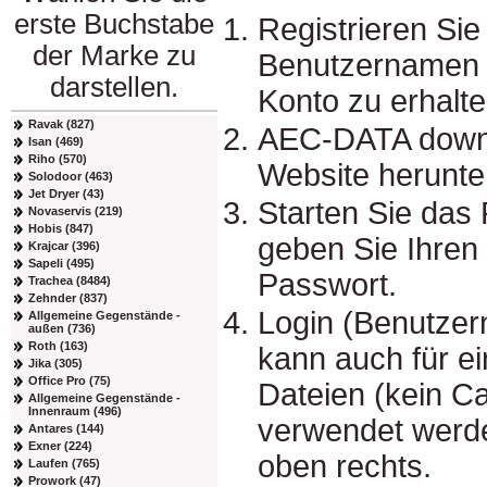
erste Buchstabe
Registrieren Sie
der Marke zu
Benutzernamen u
darstellen.
Konto zu erhalte
Ravak (827)
AEC-DATA downl
Isan (469)
Riho (570)
Website herunter
Solodoor (463)
Jet Dryer (43)
Starten Sie da
Novaservis (219)
Hobis (847)
geben Sie Ihre
Krajcar (396)
Sapeli (495)
Passwort.
Trachea (8484)
Zehnder (837)
Login (Benutze
Allgemeine Gegenstände -
außen (736)
Roth (163)
kann auch für e
Jika (305)
Office Pro (75)
Dateien (kein C
Allgemeine Gegenstände -
Innenraum (496)
verwendet werde
Antares (144)
Exner (224)
oben rechts.
Laufen (765)
Prowork (47)