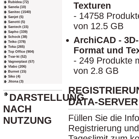
Rubidea (72)
Texturen
Sanela (10)
Sanitec (1540)
- 14758 Produkt
Sanjet (5)
Sanotti (5)
von 12.5 GB
Santech (15)
Sapho (339)
Schock (38)
ArchiCAD - 3D
Teiko (378)
Toka (265)
Format und Te
Top Office (904)
Tvar-kt (52)
- 249 Produkte 
Vagnerplast (57)
Vlabo (206)
von 2.8 GB
Burnet (15)
Siko (4)
Jitona (3)
REGISTRIERU
DARSTELLUNG
DATA-SERVER
NACH
Füllen Sie die Inf
NUTZUNG
Registrierung und
Tageslimit zum k