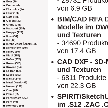
- 28731 Produkt
Best (78)
Donner (4)
von 6.9 GB
Electrolux (24)
Ellux (136)
BIM/CAD RFA D
Gato (446)
Geberit (32)
Grohe (283)
Modelle im DW
Hausdorf (115)
Hueppe (229)
und Texturen
Iktus (54)
Ille (42)
- 34690 Produkt
Intebo Josef Šebek (176)
Kerkotherm (194)
von 17.4 GB
Kiklos (50)
Kludi (153)
Kořan (470)
CAD DXF - 3D-
Kovos (385)
Křovina (34)
und Texturen
Le Bon (525)
Luceo (152)
- 6811 Produkte
Makra (244)
Metal Granit (91)
von 22.3 GB
Novum (198)
Oras (78)
Palme (65)
SPIRIT/SketchU
PolySystem (260)
Pont (49)
im .S12 .ZAC 
Romotop (55)