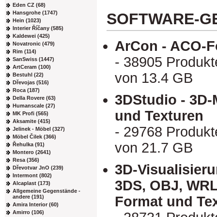
Eden CZ (68)
Hansgrohe (1747)
SOFTWARE-G
Hein (1023)
Interier Říčany (585)
Kaldewei (425)
ArCon - ACO-F
Novatronic (479)
Rim (114)
- 38905 Produkt
SanSwiss (1447)
ArtCeram (100)
von 13.4 GB
Bestuhl (22)
Dřevojas (516)
Roca (187)
3DStudio - 3D
Della Rovere (63)
Humanscale (27)
und Texturen
MK Profi (565)
Aksamite (415)
- 29768 Produkt
Jelinek - Möbel (327)
Möbel Čilek (366)
von 21.7 GB
Řehulka (91)
Montero (2641)
Resa (356)
3D-Visualisier
Dřevotvar JnO (239)
Intermont (802)
3DS, OBJ, WRL
Alcaplast (173)
Allgemeine Gegenstände -
andere (191)
Format und Te
Amira Interior (60)
Amirro (106)