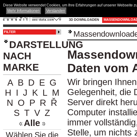
Diese Website verwendet Cookies, um Ihre Erfahrungen auf unserer Webseite zu 
Mehr Informationen
Verstanden
3D DOWNLOADEN
MASSENDOWNLOA
Massendownload
FILTER
DARSTELLUNG
Massendown
NACH
Daten vom 
MARKE
Wir bringen Ihnen
A
B
D
E
G
Gelegenheit, di
H
I
J
K
L
M
Server direkt her
N
O
P
R
Ř
Computer installi
S
T
V
Z
immer vollständig
Alle
Stelle, um nichts
Wählen Sie die