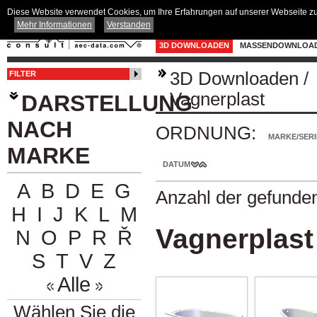
Diese Website verwendet Cookies, um Ihre Erfahrungen auf unserer Webseite zu 
Mehr Informationen
Verstanden
3D DOWNLOADEN
MASSENDOWNLOA
3D Downloaden
/
FILTER
Vagnerplast
DARSTELLUNG
NACH
ORDNUNG:
MARKE/SERI
MARKE
DATUM
A
B
D
E
G
Anzahl der gefunde
H
I
J
K
L
M
Vagnerplast
N
O
P
R
Ř
S
T
V
Z
Alle
Wählen Sie die