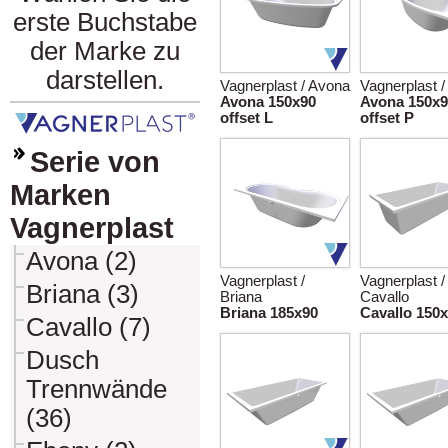
erste Buchstabe
der Marke zu
darstellen.
Vagnerplast / Avona
Vagnerplast 
Avona 150x90
Avona 150x9
offset L
offset P
Serie von
Marken
Vagnerplast
Avona (2)
Vagnerplast /
Vagnerplast /
Briana (3)
Briana
Cavallo
Briana 185x90
Cavallo 150
Cavallo (7)
Dusch
Trennwände
(36)