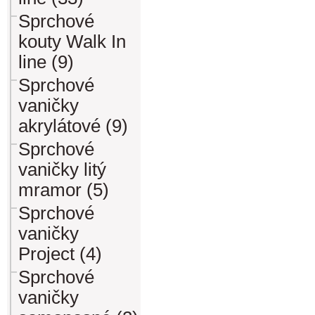
Sprchové
kouty Walk In
line (9)
Sprchové
vaničky
akrylátové (9)
Sprchové
vaničky litý
mramor (5)
Sprchové
vaničky
Project (4)
Sprchové
vaničky