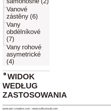
samonosné (2)
Vanové
zástěny (6)
Vany
obdélníkové
(7)
Vany rohové
asymetrické
(4)
WIDOK
WEDŁUG
ZASTOSOWANIA
www.aec-creative.com
|
www.softconsult.com