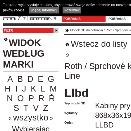
Ta strona wykorzystuje cookies, aby poprawić swoje doświadczenie na naszej s
plików cookie.
Więcej informacji
Rozumieć
MODELE 3D DO
PROGRAM D
POBRANIA
POBRANIA
Modele 3D do pobrania
/
Roth
/
Sprchové k
FILTR
WIDOK
Wstecz do listy
WEDŁUG
MARKI
Roth
/
Sprchové 
Line
A
B
D
E
G
H
I
J
K
L
M
Llbd
N
O
P
R
Ř
Typ model 3D:
Kabiny pr
S
T
V
Z
Wymiary:
868x36x1
wszystko
Opis:
LLBD
Wybierając