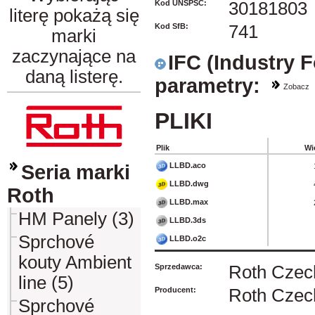
Kod UNSPSC:
30181803
literę pokażą się
Kod SfB:
741
marki
zaczynające na
IFC (Industry 
daną listerę.
parametry:
Zobacz
PLIKI
Plik
Wi
LLBD.aco
Seria marki
LLBD.dwg
Roth
LLBD.max
HM Panely (3)
LLBD.3ds
Sprchové
LLBD.o2c
kouty Ambient
Sprzedawca:
Roth Czech
line (5)
Producent:
Roth Czech
Sprchové