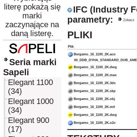
literę pokażą się
IFC (Industry 
marki
parametry:
Zobacz
zaczynające na
daną listerę.
PLIKI
Plik
Bergamo_16_1100_2K.aco
Seria marki
00_DDB_DYHA_STANDARD_DUB_AMER
Bergamo_16_1100_2K.dwg
Sapeli
Bergamo_16_1100_2K.max
Elegant 1100
Bergamo_16_1100_2K.3ds
(34)
Bergamo_16_1100_2K.skp
Bergamo_16_1100_2K.obj
Elegant 1000
Bergamo_16_1100_2K.mtl
(34)
Bergamo_16_1100_2K.dwg
Elegant 900
Bergamo_16_1100_2K.o2c
(17)