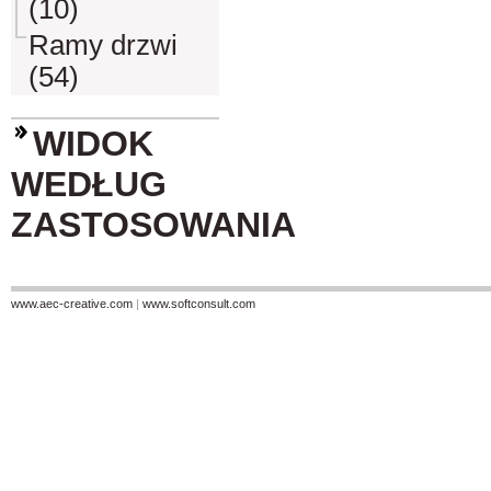
(10)
Ramy drzwi
(54)
WIDOK
WEDŁUG
ZASTOSOWANIA
www.aec-creative.com
|
www.softconsult.com