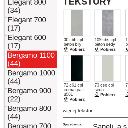
TEKSTURY
Elegant 800
(34)
Elegant 700
(17)
Elegant 600
00 cbb cpl
109 cbs cpl
1
(17)
beton bily
beton sedy
b
Pobierz
Pobierz
Bergamo 1100
(44)
Bergamo 1000
(44)
72 c61 cpl
73 cse cpl
7
Bergamo 900
cerna grafit
seda
s
u961
Pobierz
(22)
Pobierz
Bergamo 800
więcej tekstur ...
(44)
Bergamo 700
Sprzedawca:
Sapeli, a.s