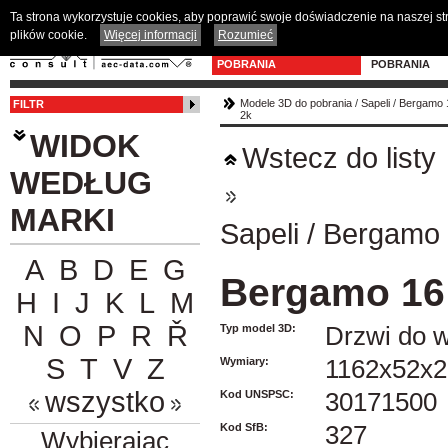
Ta strona wykorzystuje cookies, aby poprawić swoje doświadczenie na naszej s
plików cookie.
Więcej informacji
Rozumieć
MODELE 3D DO
PROGRAM D
POBRANIA
POBRANIA
Modele 3D do pobrania
/
Sapeli
/
Bergamo 
FILTR
2k
WIDOK
Wstecz do listy
WEDŁUG
MARKI
Sapeli
/
Bergamo 
A
B
D
E
G
Bergamo 16
H
I
J
K
L
M
N
O
P
R
Ř
Typ model 3D:
Drzwi do w
S
T
V
Z
Wymiary:
1162x52x2
wszystko
Kod UNSPSC:
30171500
Kod SfB:
327
Wybierając