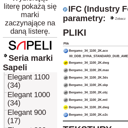
literę pokażą się
IFC (Industry 
marki
parametry:
Zobacz
zaczynające na
daną listerę.
PLIKI
Plik
Bergamo_34_1100_2K.aco
Seria marki
00_DDB_DYHA_STANDARD_DUB_AMER
Bergamo_34_1100_2K.dwg
Sapeli
Bergamo_34_1100_2K.max
Elegant 1100
Bergamo_34_1100_2K.3ds
(34)
Bergamo_34_1100_2K.skp
Bergamo_34_1100_2K.obj
Elegant 1000
Bergamo_34_1100_2K.mtl
(34)
Bergamo_34_1100_2K.dwg
Elegant 900
Bergamo_34_1100_2K.o2c
(17)