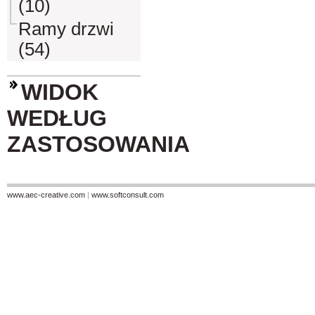
(10)
Ramy drzwi
(54)
WIDOK
WEDŁUG
ZASTOSOWANIA
www.aec-creative.com
|
www.softconsult.com