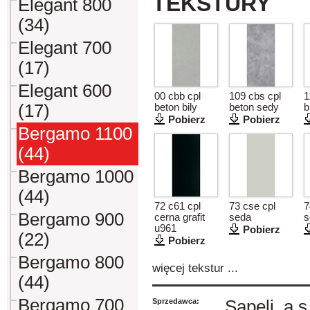
TEKSTURY
Elegant 800
(34)
Elegant 700
(17)
Elegant 600
00 cbb cpl
109 cbs cpl
1
(17)
beton bily
beton sedy
b
Pobierz
Pobierz
Bergamo 1100
(44)
Bergamo 1000
(44)
72 c61 cpl
73 cse cpl
7
Bergamo 900
cerna grafit
seda
s
u961
Pobierz
(22)
Pobierz
Bergamo 800
więcej tekstur ...
(44)
Bergamo 700
Sprzedawca:
Sapeli, a.s