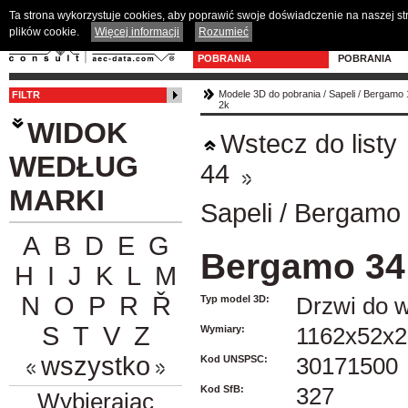
Ta strona wykorzystuje cookies, aby poprawić swoje doświadczenie na naszej s
plików cookie.
Więcej informacji
Rozumieć
MODELE 3D DO
PROGRAM D
POBRANIA
POBRANIA
Modele 3D do pobrania
/
Sapeli
/
Bergamo 
FILTR
2k
WIDOK
Wstecz do listy
WEDŁUG
44
MARKI
Sapeli
/
Bergamo 
A
B
D
E
G
Bergamo 34
H
I
J
K
L
M
N
O
P
R
Ř
Typ model 3D:
Drzwi do w
S
T
V
Z
Wymiary:
1162x52x2
wszystko
Kod UNSPSC:
30171500
Kod SfB:
327
Wybierając