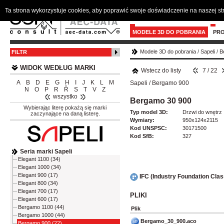
Ta strona wykorzystuje cookies, aby poprawić swoje doświadczenie na naszej s
MODELE 3D DO POBRANIA
PR
Modele 3D do pobrania
/
Sapeli
/
B
FILTR
WIDOK WEDŁUG MARKI
Wstecz do listy
7 / 22
A
B
D
E
G
H
I
J
K
L
M
Sapeli
/
Bergamo 900
N
O
P
R
Ř
S
T
V
Z
wszystko
Bergamo 30 900
Wybierając literę pokażą się marki
Typ model 3D:
Drzwi do wnętrz
zaczynające na daną listerę.
Wymiary:
950x124x2115
Kod UNSPSC:
30171500
Kod SfB:
327
Seria marki Sapeli
Elegant 1100 (34)
Elegant 1000 (34)
Elegant 900 (17)
IFC (Industry Foundation Cla
Elegant 800 (34)
Elegant 700 (17)
PLIKI
Elegant 600 (17)
Bergamo 1100 (44)
Plik
Bergamo 1000 (44)
Bergamo_30_900.aco
Bergamo 900 (22)