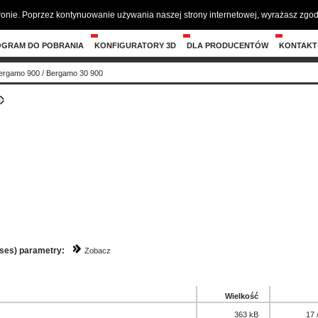
tronie. Poprzez kontynuowanie używania naszej strony internetowej, wyrażasz zg
OGRAM DO POBRANIA
KONFIGURATORY 3D
DLA PRODUCENTÓW
KONTAKT
ergamo 900
/
Bergamo 30 900
sses) parametry:
Zobacz
Wielkość
363 kB
17 