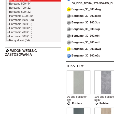
00_DDB_DYHA_STANDARD_DU
Bergamo 800 (44)
Bergamo 700 (22)
Bergamo_30_900.dwg
Bergamo 600 (22)
Bergamo_30_900.max
Harmonie 1100 (20)
Harmonie 1000 (20)
Bergamo_30_900.3ds
Harmonie 900 (10)
Harmonie 800 (20)
Bergamo_30_900.skp
Harmonie 700 (10)
Bergamo_30_900.obj
Harmonie 600 (10)
Ramy drzwi (54)
Bergamo_30_900.mtl
Bergamo_30_900.dwg
WIDOK WEDŁUG
ZASTOSOWANIA
Bergamo_30_900.o2c
TEKSTURY
00 cbb cpl beton
109 cbs cpl bet
bily
sedy
Pobierz
Pobierz