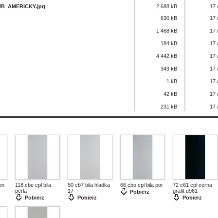
B_AMERICKY.jpg
2 688 kB
17 
630 kB
17 
1 468 kB
17 
184 kB
17 
4 442 kB
17 
349 kB
17 
1 kB
17 
42 kB
17 
231 kB
17 
on
118 cbe cpl bila
50 cb7 bila hladka
66 cbo cpl bila por
72 c61 cpl cerna
perla
17
grafit u961
Pobierz
Pobierz
Pobierz
Pobierz