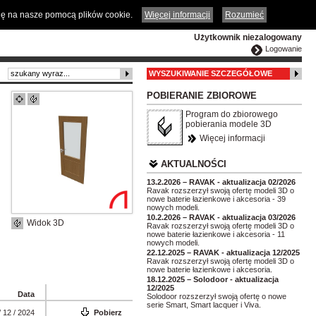
ČESKY
ENGLISH
DEUTSCH
POLSKA
odę na nasze pomocą plików cookie.
Więcej informacji
Rozumieć
Użytkownik niezalogowany
Logowanie
WYSZUKIWANIE SZCZEGÓŁOWE
POBIERANIE ZBIOROWE
Program do zbiorowego
pobierania modele 3D
Więcej informacji
AKTUALNOŚCI
13.2.2026 – RAVAK - aktualizacja 02/2026
Ravak rozszerzył swoją ofertę modeli 3D o
nowe baterie łazienkowe i akcesoria - 39
nowych modeli.
10.2.2026 – RAVAK - aktualizacja 03/2026
Widok 3D
Ravak rozszerzył swoją ofertę modeli 3D o
nowe baterie łazienkowe i akcesoria - 11
nowych modeli.
22.12.2025 – RAVAK - aktualizacja 12/2025
Ravak rozszerzył swoją ofertę modeli 3D o
nowe baterie łazienkowe i akcesoria.
18.12.2025 – Solodoor - aktualizacja
12/2025
Data
Solodoor rozszerzył swoją ofertę o nowe
serie Smart, Smart lacquer i Viva.
/ 12 / 2024
Pobierz