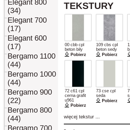
Elegant 800
TEKSTURY
(34)
Elegant 700
(17)
Elegant 600
(17)
00 cbb cpl
109 cbs cpl
1
beton bily
beton sedy
b
Bergamo 1100
Pobierz
Pobierz
(44)
Bergamo 1000
(44)
Bergamo 900
72 c61 cpl
73 cse cpl
7
cerna grafit
seda
s
(22)
u961
Pobierz
Pobierz
Bergamo 800
więcej tekstur ...
(44)
Bergamo 700