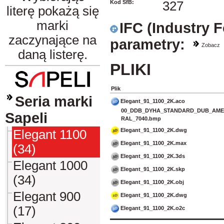
Kod SfB:
327
literę pokażą się
marki
IFC (Industry 
zaczynające na
parametry:
Zobacz
daną listerę.
PLIKI
Plik
Seria marki
Elegant_91_1100_2K.aco
00_DDB_DYHA_STANDARD_DUB_AMER
Sapeli
RAL_7040.bmp
Elegant_91_1100_2K.dwg
Elegant 1100
Elegant_91_1100_2K.max
(34)
Elegant_91_1100_2K.3ds
Elegant 1000
Elegant_91_1100_2K.skp
(34)
Elegant_91_1100_2K.obj
Elegant 900
Elegant_91_1100_2K.dwg
(17)
Elegant_91_1100_2K.o2c