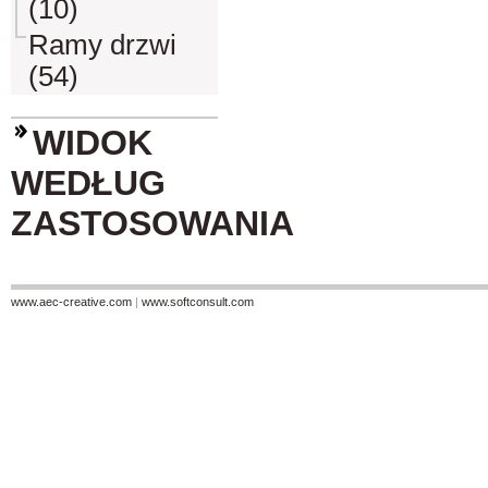
(10)
Ramy drzwi
(54)
WIDOK
WEDŁUG
ZASTOSOWANIA
www.aec-creative.com
|
www.softconsult.com