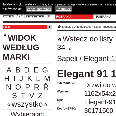
Ta strona wykorzystuje cookies, aby poprawić swoje doświadczenie na naszej s
plików cookie.
Więcej informacji
Rozumieć
MODELE 3D DO
PROGRAM D
POBRANIA
POBRANIA
Modele 3D do pobrania
/
Sapeli
/
Elegant 1
FILTR
WIDOK
Wstecz do listy
WEDŁUG
34
MARKI
Sapeli
/
Elegant 
A
B
D
E
G
Elegant 91 
H
I
J
K
L
M
Typ model 3D:
Drzwi do w
N
O
P
R
Ř
Wymiary:
1162x54x2
S
T
V
Z
Opis:
Elegant-91
wszystko
Kod UNSPSC:
30171500
Wybierając