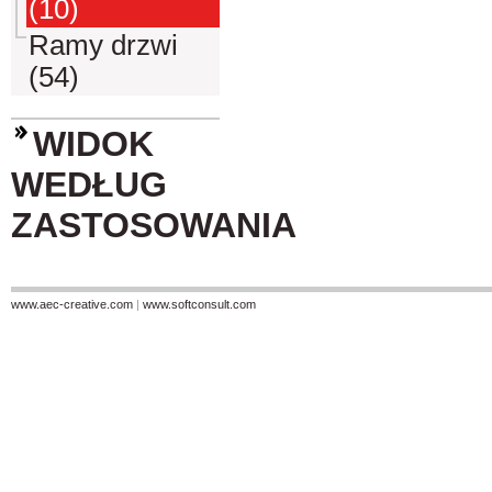
(10)
Ramy drzwi
(54)
WIDOK
WEDŁUG
ZASTOSOWANIA
www.aec-creative.com
|
www.softconsult.com