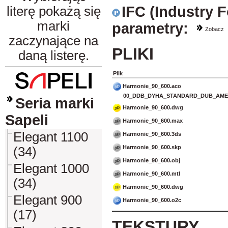
IFC (Industry 
literę pokażą się
marki
parametry:
Zobacz
zaczynające na
PLIKI
daną listerę.
Plik
Harmonie_90_600.aco
00_DDB_DYHA_STANDARD_DUB_AMER
Seria marki
Harmonie_90_600.dwg
Sapeli
Harmonie_90_600.max
Elegant 1100
Harmonie_90_600.3ds
Harmonie_90_600.skp
(34)
Harmonie_90_600.obj
Elegant 1000
Harmonie_90_600.mtl
(34)
Harmonie_90_600.dwg
Elegant 900
Harmonie_90_600.o2c
(17)
TEKSTURY