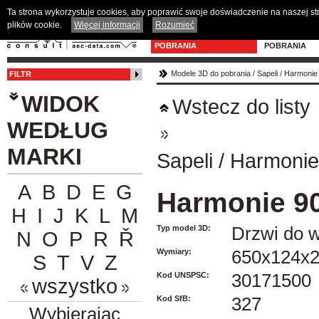
Ta strona wykorzystuje cookies, aby poprawić swoje doświadczenie na naszej s
plików cookie.
Więcej informacji
Rozumieć
MODELE 3D DO
PROGRAM D
POBRANIA
POBRANIA
Modele 3D do pobrania
/
Sapeli
/
Harmonie
FILTR
WIDOK
Wstecz do listy
WEDŁUG
MARKI
Sapeli
/
Harmonie
A
B
D
E
G
Harmonie 9
H
I
J
K
L
M
Typ model 3D:
Drzwi do w
N
O
P
R
Ř
Wymiary:
650x124x2
S
T
V
Z
Kod UNSPSC:
30171500
wszystko
Kod SfB:
327
Wybierając