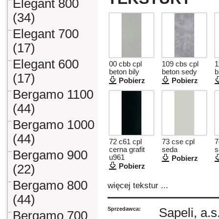
Elegant 800
(34)
Elegant 700
(17)
Elegant 600
00 cbb cpl
109 cbs cpl
1
beton bily
beton sedy
b
(17)
Pobierz
Pobierz
Bergamo 1100
(44)
Bergamo 1000
(44)
72 c61 cpl
73 cse cpl
7
cerna grafit
seda
s
Bergamo 900
u961
Pobierz
(22)
Pobierz
Bergamo 800
więcej tekstur ...
(44)
Sprzedawca:
Sapeli, a.s
Bergamo 700