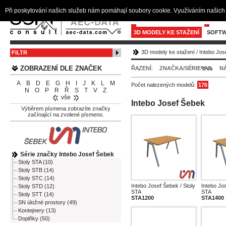
Při poskytování našich služeb nám pomáhají soubory cookie. Využíváním našich 
3D MODELY KE STAŽENÍ
SOFTW
3D modely ke stažení
/
Intebo Jos
FILTR
ZOBRAZENÍ DLE ZNAČEK
ŘAZENÍ:
ZNAČKA/SÉRIE
N
A
B
D
E
G
H
I
J
K
L
M
Počet nalezených modelů:
176
N
O
P
R
Ř
S
T
V
Z
vše
Intebo Josef Šebek
Výběrem písmena zobrazíte značky
začínající na zvolené písmeno.
Série značky Intebo Josef Šebek
Stoly STA (10)
Stoly STB (14)
Stoly STC (14)
Intebo Josef Šebek / Stoly
Intebo Jos
Stoly STD (12)
STA
STA
Stoly STT (14)
STA1200
STA1400
SN úložné prostory (49)
Kontejnery (13)
Doplňky (50)