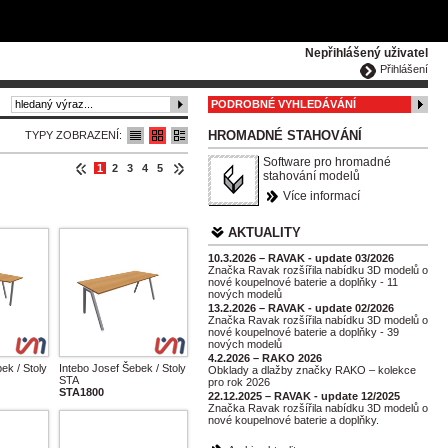
ČESKY
ENGLISH
DEUTSCH
POLSKA
Nepřihlášený uživatel
Přihlášení
PODROBNÉ VYHLEDÁVÁNÍ
HROMADNÉ STAHOVÁNÍ
TYPY ZOBRAZENÍ:
Software pro hromadné
1
2
3
4
5
stahování modelů
Více informací
AKTUALITY
10.3.2026 – RAVAK - update 03/2026
Značka Ravak rozšířila nabídku 3D modelů o
nové koupelnové baterie a doplňky - 11
nových modelů
13.2.2026 – RAVAK - update 02/2026
Značka Ravak rozšířila nabídku 3D modelů o
nové koupelnové baterie a doplňky - 39
nových modelů
4.2.2026 – RAKO 2026
ek / Stoly
Intebo Josef Šebek / Stoly
Obklady a dlažby značky RAKO – kolekce
STA
pro rok 2026
STA1800
22.12.2025 – RAVAK - update 12/2025
Značka Ravak rozšířila nabídku 3D modelů o
nové koupelnové baterie a doplňky.