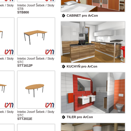
ek / Stoly
Intebo Josef Šebek / Stoly
STB
STB800
CABINET pro ArCon
ek / Stoly
Intebo Josef Šebek / Stoly
STC
STT1612P
KUCHYŇ pro ArCon
ek / Stoly
Intebo Josef Šebek / Stoly
STC
TILER pro ArCon
STT2011E