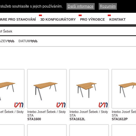
služeb souhlasíte s jejich používáním.
Další informace
Rozumím
ARE PRO STAHOVÁNÍ
3D KONFIGURÁTORY
PRO VÝROBCE
KONTAKT
ef Šebek
ÁZEV
DATUM
ef Šebek / Stoly
Intebo Josef Šebek / Stoly
Intebo Josef Šebek / Stoly
Intebo Josef Šeb
STA
STA
STA
STA1600
STA1612L
STA1612P