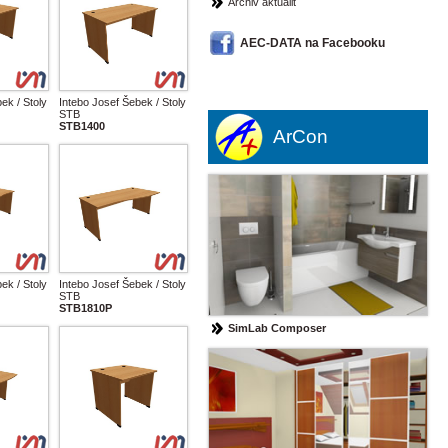
Archiv aktualit
AEC-DATA na Facebooku
ek / Stoly
Intebo Josef Šebek / Stoly
STB
STB1400
ArCon
ek / Stoly
Intebo Josef Šebek / Stoly
STB
STB1810P
SimLab Composer