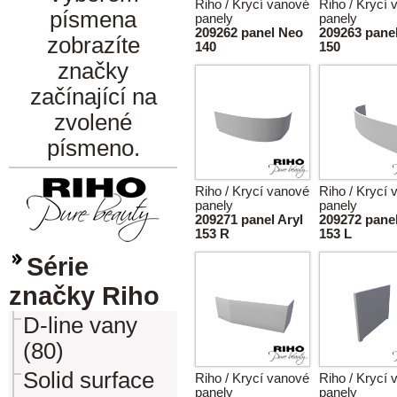
Riho / Krycí vanové
Riho / Krycí
písmena
panely
panely
209262 panel Neo
209263 pane
zobrazíte
140
150
značky
začínající na
zvolené
písmeno.
Riho / Krycí vanové
Riho / Krycí
panely
panely
209271 panel Aryl
209272 panel
153 R
153 L
Série
značky Riho
D-line vany
(80)
Solid surface
Riho / Krycí vanové
Riho / Krycí
panely
panely