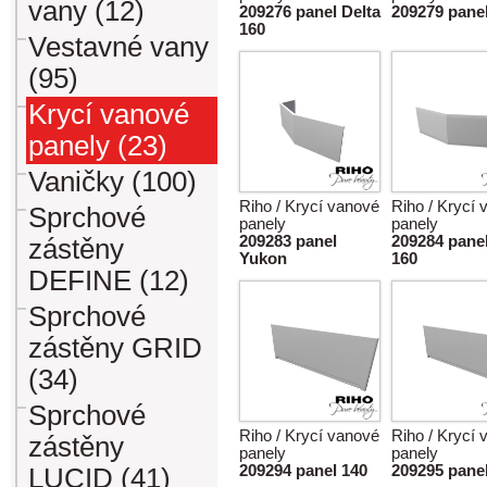
vany (12)
209276 panel Delta
209279 panel
160
Vestavné vany
(95)
Krycí vanové
panely (23)
Vaničky (100)
Riho / Krycí vanové
Riho / Krycí
Sprchové
panely
panely
209283 panel
209284 pane
zástěny
Yukon
160
DEFINE (12)
Sprchové
zástěny GRID
(34)
Sprchové
Riho / Krycí vanové
Riho / Krycí
zástěny
panely
panely
209294 panel 140
209295 pane
LUCID (41)