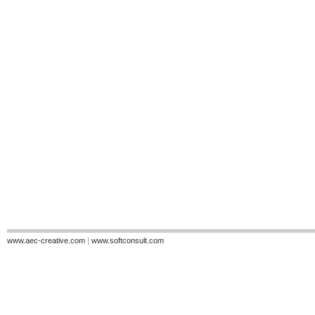
www.aec-creative.com
|
www.softconsult.com