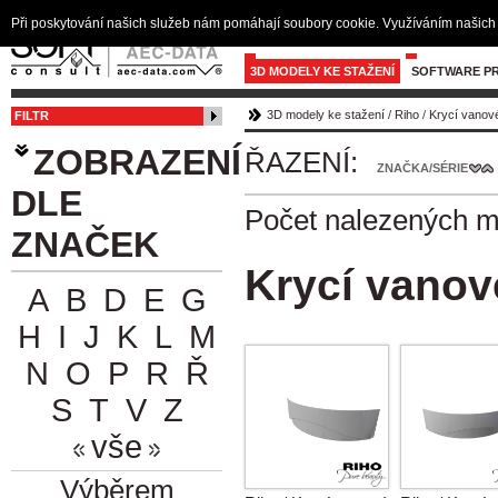
Při poskytování našich služeb nám pomáhají soubory cookie. Využíváním našich 
3D MODELY KE STAŽENÍ
SOFTWARE PR
3D modely ke stažení
/
Riho
/
Krycí vanov
FILTR
ZOBRAZENÍ
ŘAZENÍ:
ZNAČKA/SÉRIE
DLE
Počet nalezených 
ZNAČEK
Krycí vanov
A
B
D
E
G
H
I
J
K
L
M
N
O
P
R
Ř
S
T
V
Z
vše
Výběrem