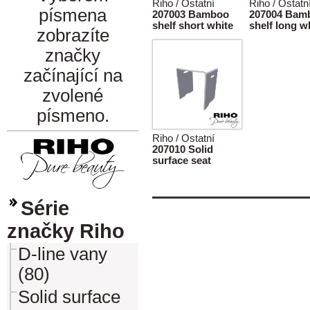
Riho / Ostatní
Riho / Ostatn
písmena
207003 Bamboo
207004 Bam
shelf short white
shelf long w
zobrazíte
značky
začínající na
zvolené
písmeno.
Riho / Ostatní
207010 Solid
surface seat
Série
značky Riho
D-line vany
(80)
Solid surface