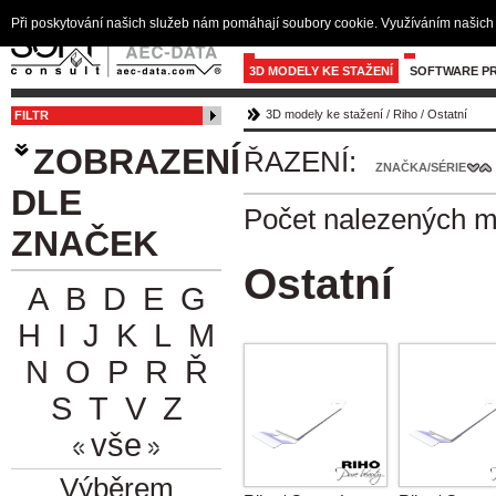
Při poskytování našich služeb nám pomáhají soubory cookie. Využíváním našich 
3D MODELY KE STAŽENÍ
SOFTWARE PR
3D modely ke stažení
/
Riho
/
Ostatní
FILTR
ZOBRAZENÍ
ŘAZENÍ:
ZNAČKA/SÉRIE
DLE
Počet nalezených 
ZNAČEK
Ostatní
A
B
D
E
G
H
I
J
K
L
M
N
O
P
R
Ř
S
T
V
Z
vše
Výběrem