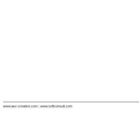
www.aec-creative.com
|
www.softconsult.com