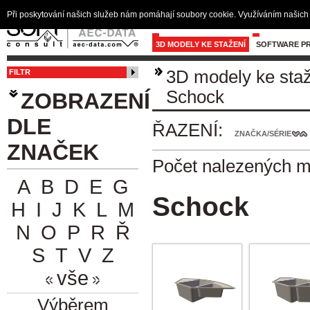
Při poskytování našich služeb nám pomáhají soubory cookie. Využíváním našich 
3D MODELY KE STAŽENÍ
SOFTWARE PR
3D modely ke sta
FILTR
Schock
ZOBRAZENÍ
DLE
ŘAZENÍ:
ZNAČKA/SÉRIE
ZNAČEK
Počet nalezených 
A
B
D
E
G
Schock
H
I
J
K
L
M
N
O
P
R
Ř
S
T
V
Z
vše
Výběrem