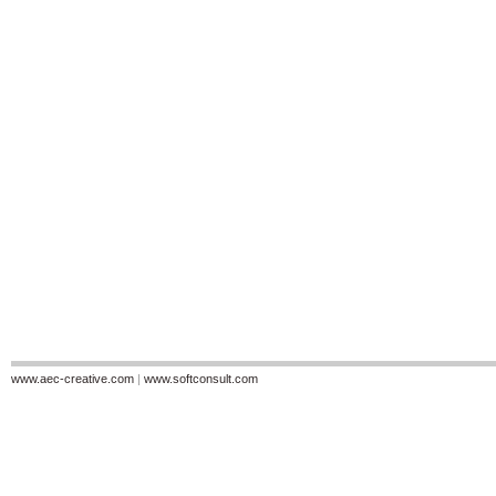
www.aec-creative.com
|
www.softconsult.com