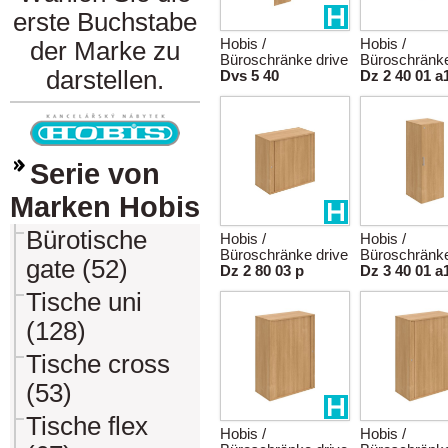
erste Buchstabe
Hobis /
Hobis /
der Marke zu
Büroschränke drive
Büroschränke
darstellen.
Dvs 5 40
Dz 2 40 01 a
Serie von
Marken Hobis
Bürotische
Hobis /
Hobis /
Büroschränke drive
Büroschränke
gate (52)
Dz 2 80 03 p
Dz 3 40 01 a
Tische uni
(128)
Tische cross
(53)
Tische flex
Hobis /
Hobis /